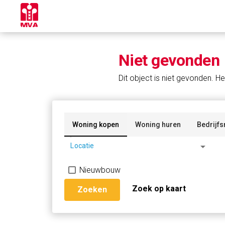
Niet gevonden
Dit object is niet gevonden. He
Woning kopen
Woning huren
Bedrijfs
arrow_drop_down
Locatie
Nieuwbouw
Zoek op kaart
Zoeken