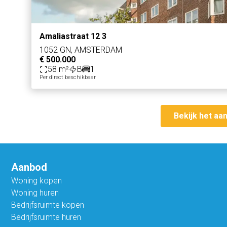
Amaliastraat 12 3
1052 GN, AMSTERDAM
€ 500.000
58 m²
B
1
Per direct beschikbaar
Bekijk het aa
Aanbod
Woning kopen
Woning huren
Bedrijfsruimte kopen
Bedrijfsruimte huren