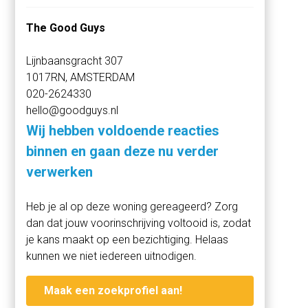
De afwerking is luxe en eigentijds, met onder meer een
The Good Guys
visgraat parket-vloer, vloerverwarming en koeling door
het gehele appartement, HR+++ glas, een warmtepomp
Lijnbaansgracht 307
en energielabel A++.
1017RN, AMSTERDAM
020-2624330
Daarbij beschikt het appartement over een
hello@goodguys.nl
gemeenschappelijke fietsenstalling met drie eigen
fietsplekken en de mogelijkheid voor het bijkopen van
Wij hebben voldoende reacties
een eigen parkeerplek in de beveiligde parkeerkelder.
binnen en gaan deze nu verder
verwerken
LOCATIE
Cruquiuseiland is de afgelopen jaren uitgegroeid tot een
Heb je al op deze woning gereageerd? Zorg
van de meest aantrekkelijke woonplekken van
dan dat jouw voorinschrijving voltooid is, zodat
Amsterdam Oost. De sfeer van het voormalige
je kans maakt op een bezichtiging. Helaas
havengebied is nog steeds voelbaar, terwijl de omgeving
kunnen we niet iedereen uitnodigen.
inmiddels is verrijkt met moderne architectuur, goede
voorzieningen en fijne horeca.
Maak een zoekprofiel aan!