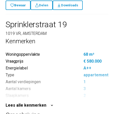
Bewaar
Delen
Downloads
Sprinklerstraat 19
1019 VR, AMSTERDAM
Kenmerken
Woningoppervlakte
68 m²
Vraagprijs
€ 580.000
Energielabel
A++
Type
appartement
Aantal verdiepingen
1
Aantal kamers
3
Slaapkamers
2
Inhoud
251 m³
Lees alle kenmerken
Buitenoppervlakte
6 m²