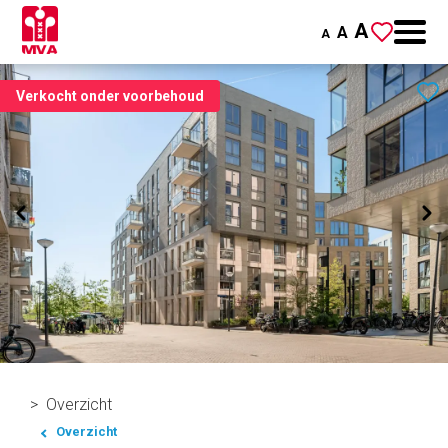
A
A
A
Verkocht onder voorbehoud
Overzicht
Overzicht