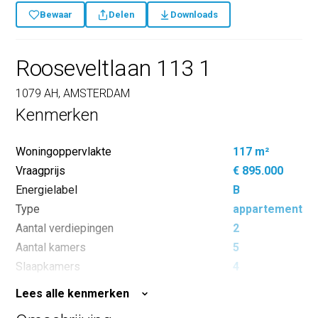
Bewaar
Delen
Downloads
Rooseveltlaan 113 1
1079 AH, AMSTERDAM
Kenmerken
Woningoppervlakte
117 m²
Vraagprijs
€ 895.000
Energielabel
B
Type
appartement
Aantal verdiepingen
2
Aantal kamers
5
Slaapkamers
4
Inhoud
410 m³
Lees alle kenmerken
Buitenoppervlakte
10 m²