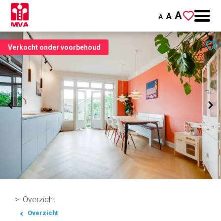
A
A
A
Verkocht onder voorbehoud
Overzicht
Overzicht