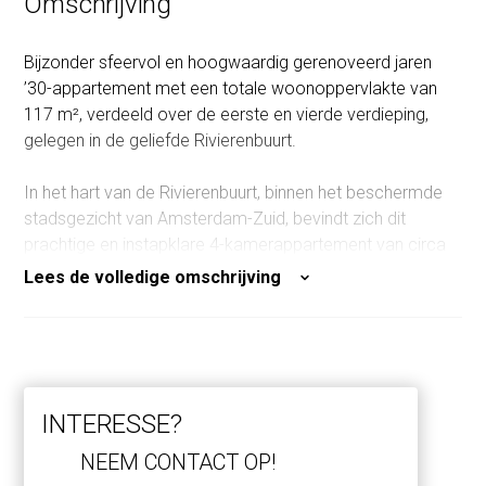
Omschrijving
Bijzonder sfeervol en hoogwaardig gerenoveerd jaren
’30-appartement met een totale woonoppervlakte van
117 m², verdeeld over de eerste en vierde verdieping,
gelegen in de geliefde Rivierenbuurt.
In het hart van de Rivierenbuurt, binnen het beschermde
stadsgezicht van Amsterdam-Zuid, bevindt zich dit
prachtige en instapklare 4-kamerappartement van circa
101 m² op de eerste verdieping met bijzonder groen
Lees de volledige omschrijving
uitzicht aan de achterzijde. Daarnaast beschikt de woning
over een studio van circa 16 m² op de vierde verdieping.
De woning is in 2023 volledig gerenoveerd met veel
aandacht voor detail, comfort en afwerking, en verkeert
in uitstekende staat van onderhoud.
INTERESSE?
Indeling
NEEM CONTACT OP!