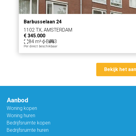
Barbusselaan 24
1102 TX, AMSTERDAM
€ 345.000
84 m²
B
3
Per direct beschikbaar
Bekijk het aa
Aanbod
Woning kopen
Woning huren
Bedrijfsruimte kopen
Bedrijfsruimte huren