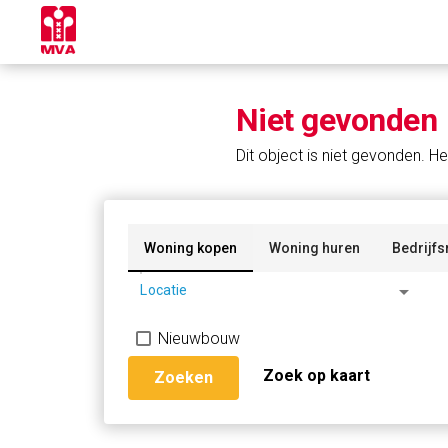
Niet gevonden
Dit object is niet gevonden. He
Woning kopen
Woning huren
Bedrijfs
arrow_drop_down
Locatie
Nieuwbouw
Zoek op kaart
Zoeken