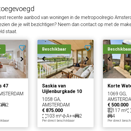
toegevoegd
eest recente aanbod van woningen in de metropoolregio Amster
zien die je wilt bezichtigen? Neem dan contact op met de makel
d staat.
r
Beschikbaar
Beschikbaa
s 47
Saskia van
Korte Wat
Uijlenburgkade 10
AMSTERDAM
1069 GG,
1058 GA,
AMSTERD
C
2
AMSTERDAM
€ 500.000
€ 875.000
117 m²
103 m²
A++
2
4
hikbaar
Per direct beschikbaar
Per direct besc