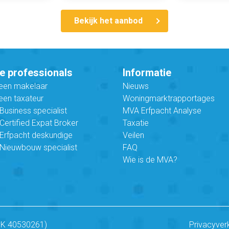
Bekijk het aanbod
e professionals
Informatie
 een makelaar
Nieuws
een taxateur
Woningmarktrapportages
usiness specialist
MVA Erfpacht Analyse
ertified Expat Broker
Taxatie
Erfpacht deskundige
Veilen
Nieuwbouw specialist
FAQ
Wie is de MVA?
vK 40530261)
Privacyver