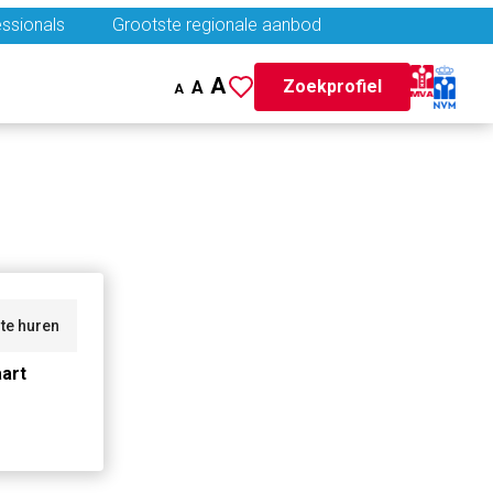
ssionals
Grootste regionale aanbod
A
Zoekprofiel
A
A
te huren
art