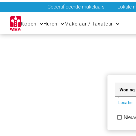
Gecertificeerde makelaars
Lokale m
Kopen
Huren
Makelaar / Taxateur
Woning
Locatie
Nieu