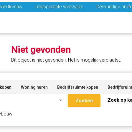
arktkennis
Transparante werkwijze
Deskundige profe
Niet gevonden
Dit object is niet gevonden. Het is mogelijk verplaatst.
 kopen
Woning huren
Bedrijfsruimte kopen
Bedrijfsruim
arrow_drop_down
Zoek op ka
Zoeken
wbouw