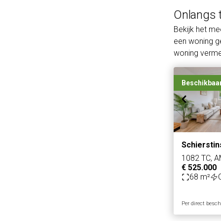
Onlangs 
Bekijk het m
een woning ge
woning vermel
Beschikbaa
Schierstin
1082 TC, 
€ 525.000
68 m²
Per direct besc