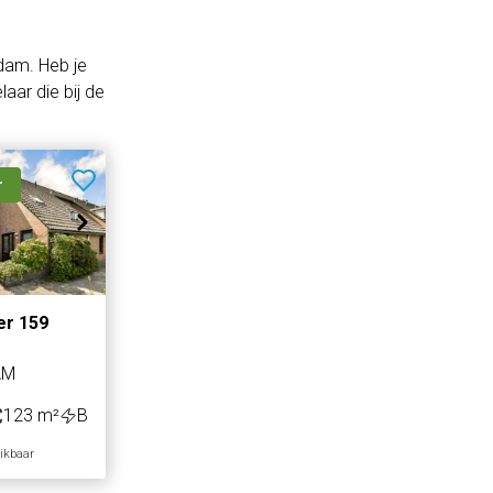
dam. Heb je
aar die bij de
r
er 159
AM
123 m²
B
hikbaar