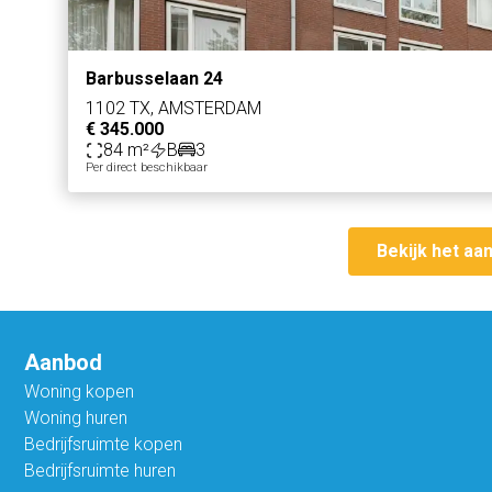
Barbusselaan 24
1102 TX, AMSTERDAM
€ 345.000
84 m²
B
3
Per direct beschikbaar
Bekijk het aa
Aanbod
Woning kopen
Woning huren
Bedrijfsruimte kopen
Bedrijfsruimte huren