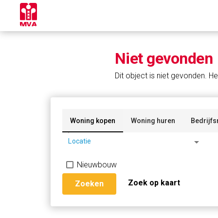
Niet gevonden
Dit object is niet gevonden. He
Woning kopen
Woning huren
Bedrijfs
arrow_drop_down
Locatie
Nieuwbouw
Zoek op kaart
Zoeken