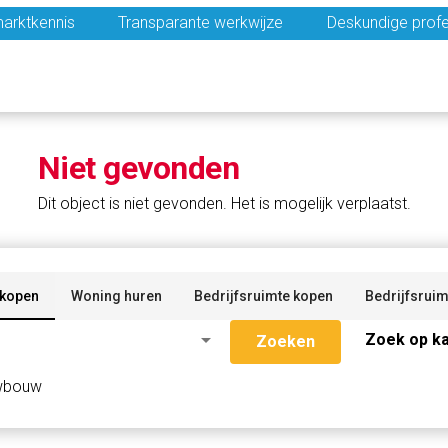
arktkennis
Transparante werkwijze
Deskundige profe
Niet gevonden
Dit object is niet gevonden. Het is mogelijk verplaatst.
 kopen
Woning huren
Bedrijfsruimte kopen
Bedrijfsruim
arrow_drop_down
Zoek op ka
Zoeken
wbouw