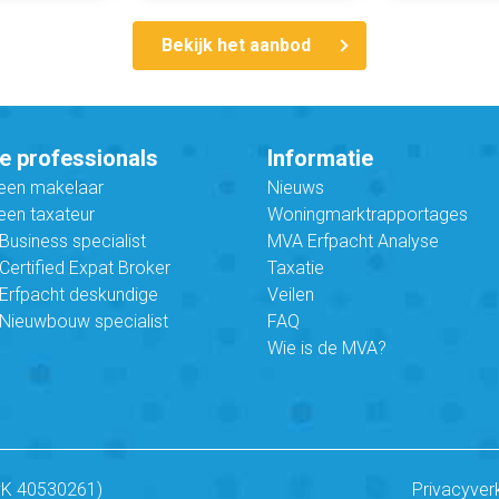
Bekijk het aanbod
e professionals
Informatie
 een makelaar
Nieuws
een taxateur
Woningmarktrapportages
usiness specialist
MVA Erfpacht Analyse
ertified Expat Broker
Taxatie
Erfpacht deskundige
Veilen
Nieuwbouw specialist
FAQ
Wie is de MVA?
vK 40530261)
Privacyver