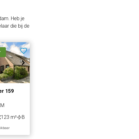
dam. Heb je
aar die bij de
r
er 159
AM
123 m²
B
hikbaar