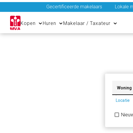
Gecertificeerde makelaars
Lokale m
Kopen
Huren
Makelaar / Taxateur
Woning
Locatie
Nieu