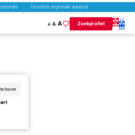
ssionals
Grootste regionale aanbod
A
Zoekprofiel
A
A
te huren
art