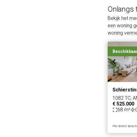
Onlangs 
Bekijk het m
een woning ge
woning vermel
Beschikbaa
Schierstin
1082 TC, 
€ 525.000
68 m²
Per direct besc