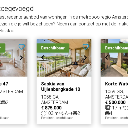
toegevoegd
eest recente aanbod van woningen in de metropoolregio Amster
zien die je wilt bezichtigen? Neem dan contact op met de makel
d staat.
r
Beschikbaar
Beschikbaa
s 47
Saskia van
Korte Wat
Uijlenburgkade 10
AMSTERDAM
1069 GG,
1058 GA,
AMSTERD
C
2
AMSTERDAM
€ 500.000
€ 875.000
117 m²
103 m²
A++
2
4
hikbaar
Per direct beschikbaar
Per direct besc