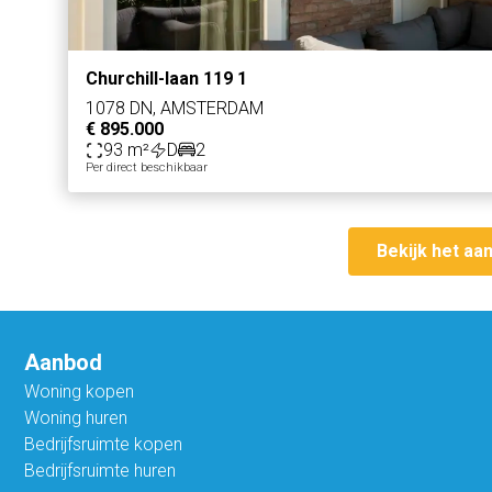
Churchill-laan 119 1
1078 DN, AMSTERDAM
€ 895.000
93 m²
D
2
Per direct beschikbaar
Bekijk het aa
Aanbod
Woning kopen
Woning huren
Bedrijfsruimte kopen
Bedrijfsruimte huren