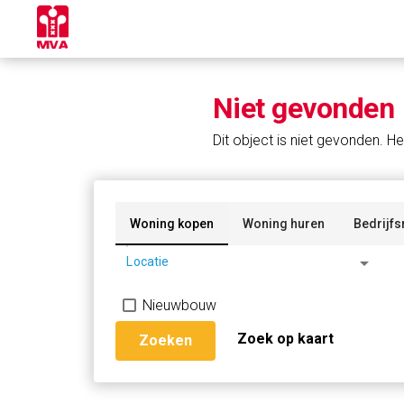
Niet gevonden
Dit object is niet gevonden. He
Woning kopen
Woning huren
Bedrijfs
arrow_drop_down
Locatie
Nieuwbouw
Zoek op kaart
Zoeken