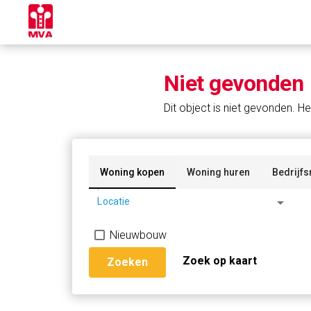
Niet gevonden
Dit object is niet gevonden. He
Woning kopen
Woning huren
Bedrijfs
arrow_drop_down
Locatie
Nieuwbouw
Zoek op kaart
Zoeken