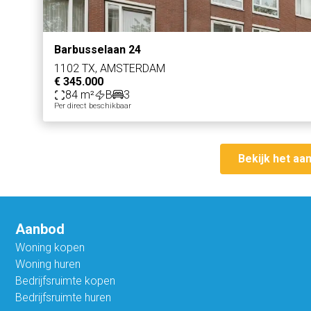
Barbusselaan 24
1102 TX, AMSTERDAM
€ 345.000
84 m²
B
3
Per direct beschikbaar
Bekijk het aa
Aanbod
Woning kopen
Woning huren
Bedrijfsruimte kopen
Bedrijfsruimte huren