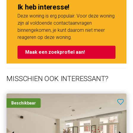
Ik heb interesse!
- Eigen grond, dus geen erfpacht!
Deze woning is erg populair. Voor deze woning
- Royale achtertuin op het westen
zijn al voldoende contactaanvragen
- Eigen oprit met mogelijk een parkeerplaats
binnengekomen, je kunt daarom niet meer
- Centrale ligging nabij scholen, sportverenigingen en
reageren op deze woning.
landelijk Noord
- Nabij ring A10
Maak een zoekprofiel aan!
MISSCHIEN OOK INTERESSANT?
Beschikbaar