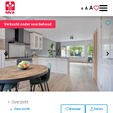
A
A
A
Verkocht onder voorbehoud
Overzicht
Overzicht
Bewaar
Delen