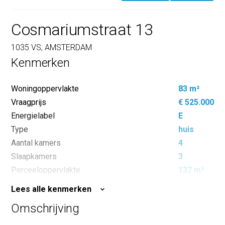
Cosmariumstraat 13
1035 VS, AMSTERDAM
Kenmerken
Woningoppervlakte
83 m²
Vraagprijs
€ 525.000
Energielabel
E
Type
huis
Aantal kamers
4
Slaapkamers
3
Perceeloppervlakte
137 m²
Inhoud
293 m³
Lees alle kenmerken
Buitenoppervlakte
1 m²
Omschrijving