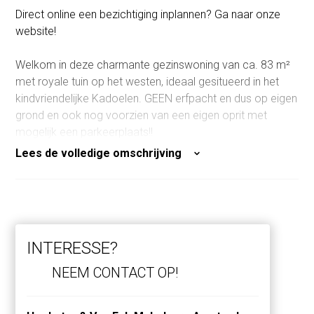
Direct online een bezichtiging inplannen? Ga naar onze
website!
Welkom in deze charmante gezinswoning van ca. 83 m²
met royale tuin op het westen, ideaal gesitueerd in het
kindvriendelijke Kadoelen. GEEN erfpacht en dus op eigen
grond en ook nog voorzien van een eigen oprit met
mogelijk een parkeerplaats!!
Zou je misschien nog willen opbouwen of eventueel willen
Lees de volledige omschrijving
aanbouwen? Het zou allemaal mogelijk kunnen zijn!
Zodra je binnenkomt in de hal, leidt de route je direct naar
de sfeervolle badkamer met ligbad, douche, toilet en
wastafel. Via de hal stap je de lichte woonkamer in,
INTERESSE?
voorzien van een massief houten vloer met
vloerverwarming. Vanuit de woonkamer loop je zo de
NEEM CONTACT OP!
royale en zonnige achtertuin in, gelegen op het westen.
De tuin is een waar paradijs: voorzien van gras, twee