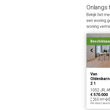
Onlangs 
Bekijk het m
een woning ge
woning vermel
Beschikbaa
Van
Oldenbarn
2 1
1052 JR, 
€ 570.000
63 m²
Per direct besc