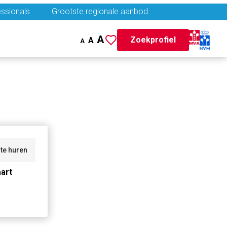
ssionals
Grootste regionale aanbod
A
Zoekprofiel
A
A
te huren
art