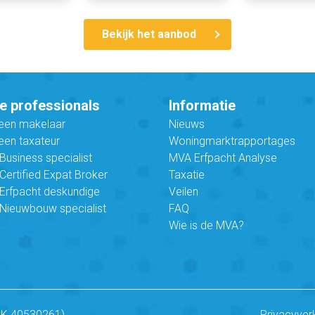
Bekijk het aanbod
e professionals
Informatie
 een makelaar
Nieuws
een taxateur
Woningmarktrapportages
usiness specialist
MVA Erfpacht Analyse
ertified Expat Broker
Taxatie
Erfpacht deskundige
Veilen
Nieuwbouw specialist
FAQ
Wie is de MVA?
vK 40530261)
Privacyver