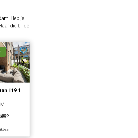
dam. Heb je
aar die bij de
r
laan 119 1
AM
D
2
hikbaar