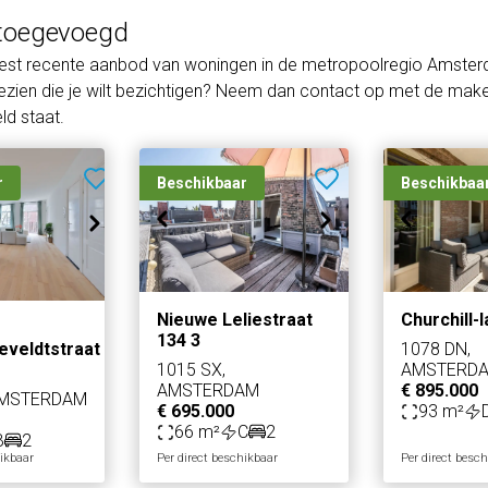
toegevoegd
eest recente aanbod van woningen in de metropoolregio Amster
zien die je wilt bezichtigen? Neem dan contact op met de makel
d staat.
r
Beschikbaar
Beschikbaa
Nieuwe Leliestraat
Churchill-
134 3
eveldtstraat
1078 DN,
1015 SX,
AMSTERD
AMSTERDAM
€ 895.000
AMSTERDAM
€ 695.000
93 m²
66 m²
C
2
B
2
hikbaar
Per direct beschikbaar
Per direct besc