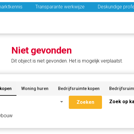
arktkennis
Transparante werkwijze
Deskundige profe
Niet gevonden
Dit object is niet gevonden. Het is mogelijk verplaatst.
 kopen
Woning huren
Bedrijfsruimte kopen
Bedrijfsruim
arrow_drop_down
Zoek op ka
Zoeken
wbouw