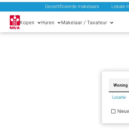
Gecertificeerde makelaars
Lokale m
Kopen
Huren
Makelaar / Taxateur
Woning
Locatie
Nieu