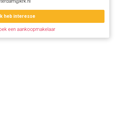
terdam@krk.nl
Ik heb interesse
oek een aankoopmakelaar