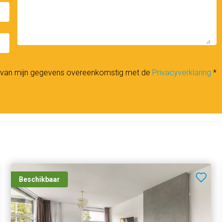
_down
n van mijn gegevens overeenkomstig met de
Privacyverklaring
*
Beschikbaar