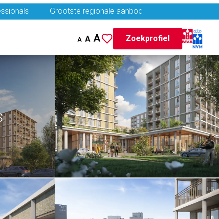
ssionals
Grootste regionale aanbod
A
Zoekprofiel
A
A
s