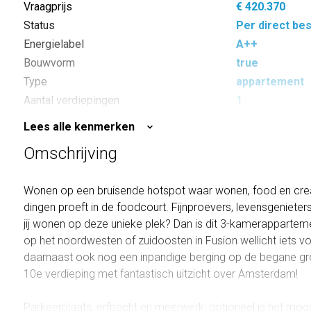
Vraagprijs
€ 420.370
Status
Per direct be
Energielabel
A++
Bouwvorm
true
Type
appartement
Aantal verdiepingen
1
Aantal kamers
3
Lees alle kenmerken
Slaapkamers
2
Omschrijving
Inhoud
156 m³
Wonen op een bruisende hotspot waar wonen, food en crea
dingen proeft in de foodcourt. Fijnproevers, levensgenieter
jij wonen op deze unieke plek? Dan is dit 3-kamerappartem
op het noordwesten of zuidoosten in Fusion wellicht iets
daarnaast ook nog een inpandige berging op de begane gr
10e verdieping met fantastisch uitzicht over Amsterdam!
Parkeerplaats, erfpacht en meerwerk: optioneel is het moge