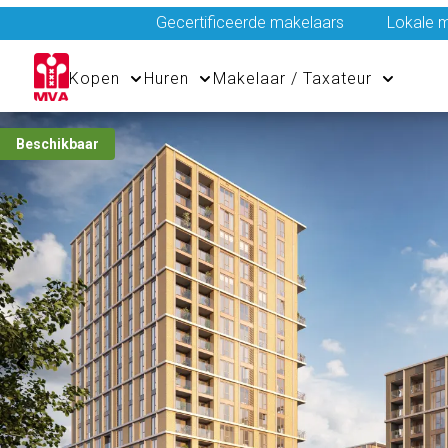
Gecertificeerde makelaars
Lokale m
Kopen
Huren
Makelaar / Taxateur
Beschikbaar