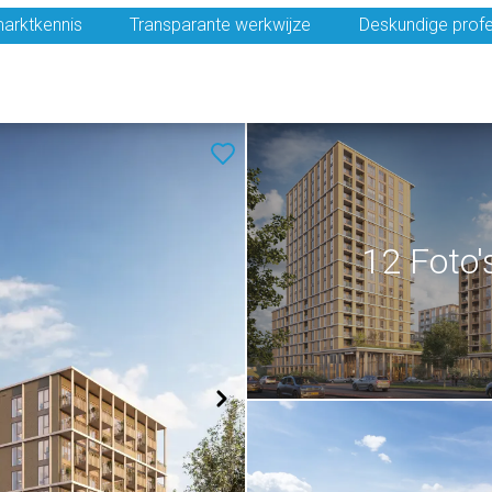
arktkennis
Transparante werkwijze
Deskundige profe
12 Foto'