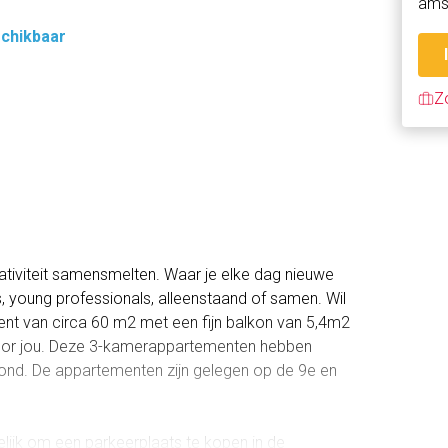
ams
schikbaar
Z
tiviteit samensmelten. Waar je elke dag nieuwe
s, young professionals, alleenstaand of samen. Wil
ent van circa 60 m2 met een fijn balkon van 5,4m2
 voor jou. Deze 3-kamerappartementen hebben
ond. De appartementen zijn gelegen op de 9e en
lijk om een parkeerplaats te kopen in de