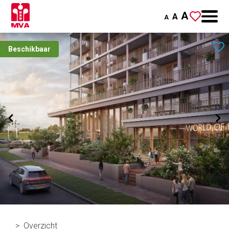
A
A
A
Beschikbaar
Overzicht