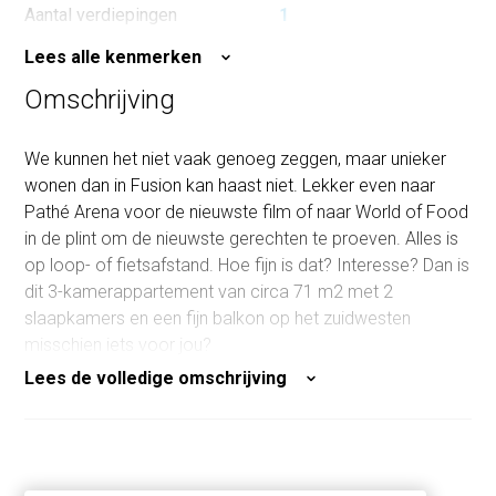
Aantal verdiepingen
1
Aantal kamers
3
Lees alle kenmerken
Slaapkamers
2
Omschrijving
Inhoud
223 m³
We kunnen het niet vaak genoeg zeggen, maar unieker
wonen dan in Fusion kan haast niet. Lekker even naar
Pathé Arena voor de nieuwste film of naar World of Food
in de plint om de nieuwste gerechten te proeven. Alles is
op loop- of fietsafstand. Hoe fijn is dat? Interesse? Dan is
dit 3-kamerappartement van circa 71 m2 met 2
slaapkamers en een fijn balkon op het zuidwesten
misschien iets voor jou?
Lees de volledige omschrijving
(Friends-)woning delen?
Wil jij de woning delen met een (studie)vriend? Dat kan! Dit
bouwnummer is een bijzondere doorzonwoning, ook wel
Friends-woning. Je kunt namelijk optioneel de badkamer