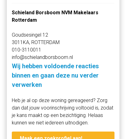
Schieland Borsboom NVM Makelaars
HIGHLIGHTS
Rotterdam
+ Extra lichtinval door hoekligging en ramen aan twee
zijden
Goudsesingel 12
+ Wonen met eigen oprit direct voor de deur
3011KA, ROTTERDAM
+ Drie volwaardige slaapkamers met flexibele indeling
010-3110011
info@schielandborsboom.nl
BEGANE GROND
Via de eigen voortuin gelegen aan een rustige weg bereik
Wij hebben voldoende reacties
je de hal. Direct aan de linkerzijde is de meterkast
binnen en gaan deze nu verder
gelegen met de unit van de stadsverwarming. De hal
verwerken
biedt meer dan genoeg ruimte voor een ruime garderobe
waardoor je hier een vrij gevoel houdt. Het separate toilet
Heb je al op deze woning gereageerd? Zorg
is eveneens gelegen in de hal en beschikt over een
dan dat jouw voorinschrijving voltooid is, zodat
staand toilet, handwasbakje en is halfhoog betegeld.
je kans maakt op een bezichtiging. Helaas
kunnen we niet iedereen uitnodigen.
De keuken is gelegen aan de voorzijde en is bereikbaar
via de hal en via de woonkamer. Door de hoekligging van
Maak een zoekprofiel aan!