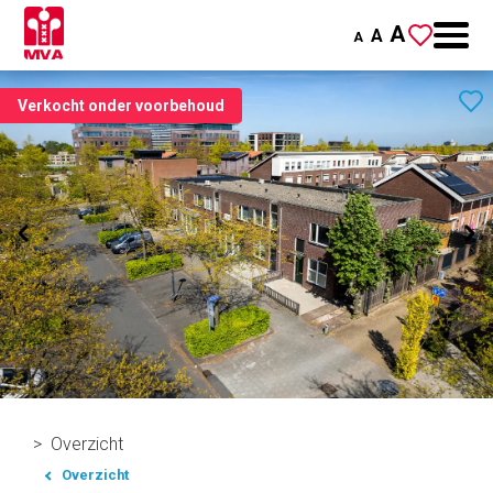
A
A
A
Verkocht onder voorbehoud
Overzicht
Overzicht