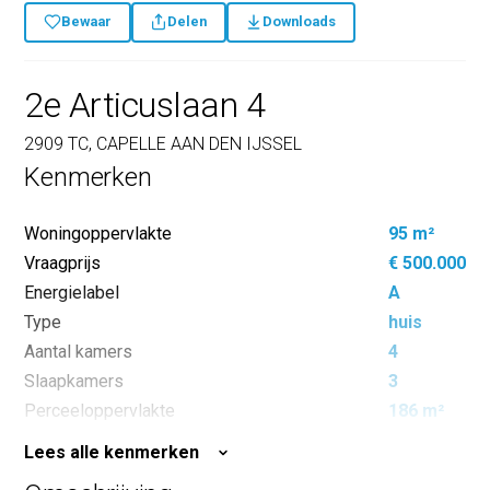
Bewaar
Delen
Downloads
2e Articuslaan 4
2909 TC, CAPELLE AAN DEN IJSSEL
Kenmerken
Woningoppervlakte
95 m²
Vraagprijs
€ 500.000
Energielabel
A
Type
huis
Aantal kamers
4
Slaapkamers
3
Perceeloppervlakte
186 m²
Inhoud
340 m³
Lees alle kenmerken