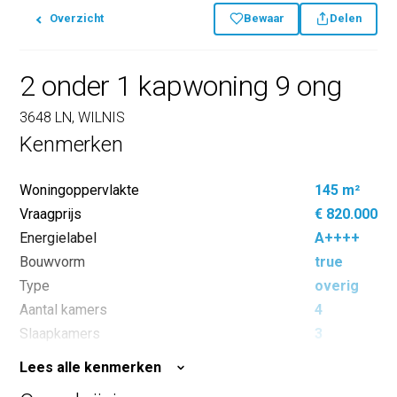
Overzicht
Bewaar
Delen
2 onder 1 kapwoning 9 ong
3648 LN, WILNIS
Kenmerken
Woningoppervlakte
145 m²
Vraagprijs
€ 820.000
Energielabel
A++++
Bouwvorm
true
Type
overig
Aantal kamers
4
Slaapkamers
3
Perceeloppervlakte
275 m²
Lees alle kenmerken
Inhoud
640 m³