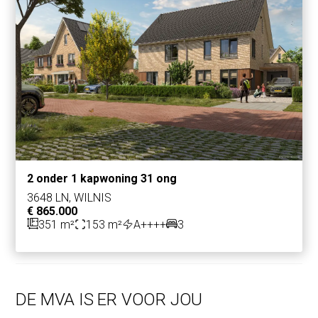
2 onder 1 kapwoning 31 ong
3648 LN, WILNIS
€ 865.000
351 m²
153 m²
A++++
3
DE MVA IS ER VOOR JOU