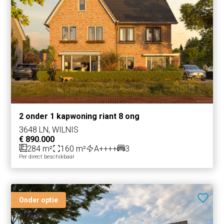
2 onder 1 kapwoning riant 8 ong
3648 LN, WILNIS
€ 890.000
284 m²
160 m²
A++++
3
Per direct beschikbaar
Onder optie