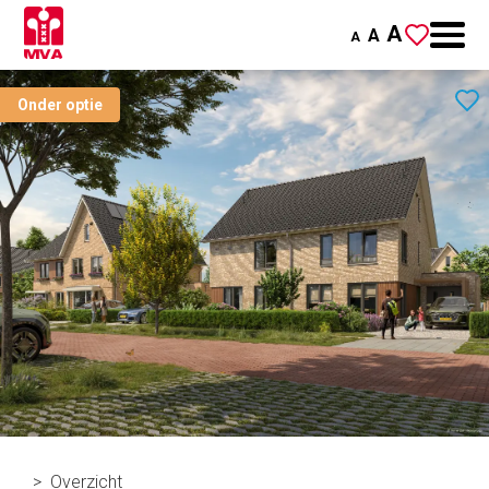
A
A
A
Onder optie
Overzicht