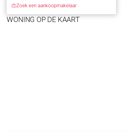
De eerste verdieping kent één ruime slaapkamer en twee
Zoek een aankoopmakelaar
compactere kamers. Ook vind je hier een complete
badkamer met douche, wastafel en tweede toilet. De
WONING OP DE KAART
kamers zijn volledig naar eigen wens in te delen. Een
slaapkamer, hobbyruimte of speelkamer. Ook de tweede
verdieping ademt ruimte. Hier creëer je moeiteloos een
extra slaapkamer of combineer je een werkplek aan de
ene kant en sportruimte aan de andere kant. Deze extra
laag geeft je meer vrijheid om het leven in te richten zoals
dat past bij jullie gezin. Een woning die meegroeit met je
leven. Het kan in deze 2 onder 1 kapwoning in Kreekpark.