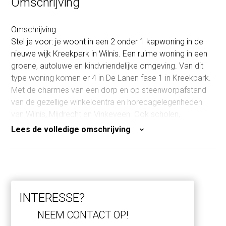
Omschrijving
Omschrijving
Stel je voor: je woont in een 2 onder 1 kapwoning in de
nieuwe wijk Kreekpark in Wilnis. Een ruime woning in een
groene, autoluwe en kindvriendelijke omgeving. Van dit
type woning komen er 4 in De Lanen fase 1 in Kreekpark.
Met de charmes van een dorp en op steenworpafstand
van de gezellige winkelcentra en horecagelegenheden
van Wilnis, Mijdrecht en Vinkeveen. Ook scholen,
kinderopvangcentra en sportgelegenheden liggen op
Lees de volledige omschrijving
loop- en fietsafstand. Midden in het Groene Hart en het
Hollandse Plassengebied vind je talloze
watersportmogelijkheden en wandelroutes door de
rustige natuur. Via de A2 sta je binnen 20 minuten in de
levendige binnensteden van Amsterdam of Utrecht. Het
INTERESSE?
park vormt het hart van de wijk, waar kinderen spelen en
buren samenkomen voor een praatje. Ruimte en rust zijn
NEEM CONTACT OP!
hier overal voelbaar. Hier begin je de dag met een kopje