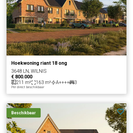
Hoekwoning riant 18 ong
3648 LN, WILNIS
€ 800.000
211 m²
163 m²
A++++
3
Per direct beschikbaar
Beschikbaar