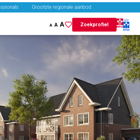
ssionals
Grootste regionale aanbod
A
Zoekprofiel
A
A