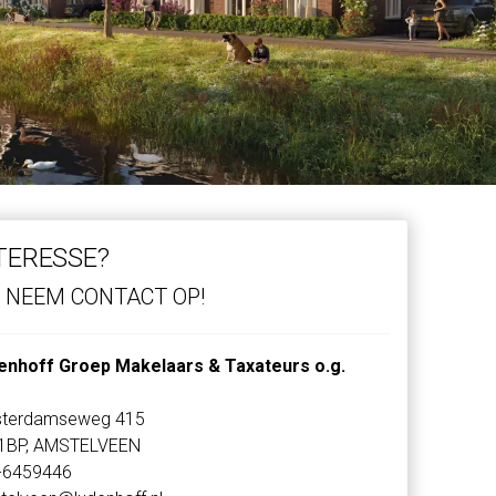
TERESSE?
NEEM CONTACT OP!
enhoff Groep Makelaars & Taxateurs o.g.
terdamseweg 415
1BP, AMSTELVEEN
-6459446