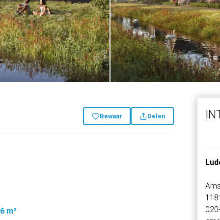
IN
Bewaar
Delen
Lud
Ams
118
020
6 m²