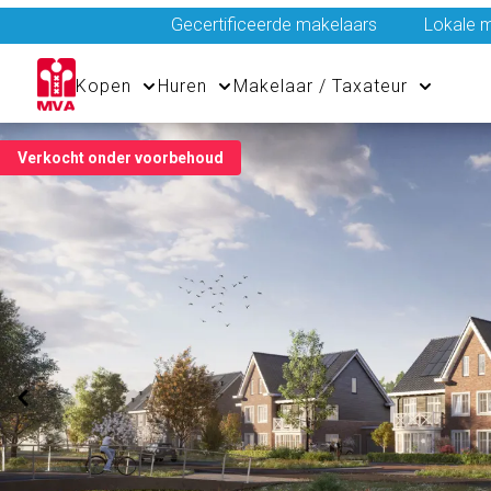
Gecertificeerde makelaars
Lokale m
Kopen
Huren
Makelaar / Taxateur
Verkocht onder voorbehoud