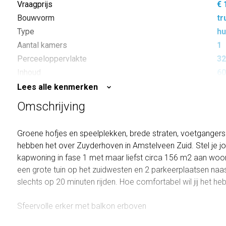
Vraagprijs
€ 
Bouwvorm
tr
Type
hu
Aantal kamers
1
Perceeloppervlakte
32
Inhoud
60
Lees alle kenmerken
Omschrijving
Groene hofjes en speelplekken, brede straten, voetgangersb
hebben het over Zuyderhoven in Amstelveen Zuid. Stel je 
kapwoning in fase 1 met maar liefst circa 156 m2 aan woo
een grote tuin op het zuidwesten en 2 parkeerplaatsen naa
slechts op 20 minuten rijden. Hoe comfortabel wil jij het h
Sfeervolle erker met balkon erboven