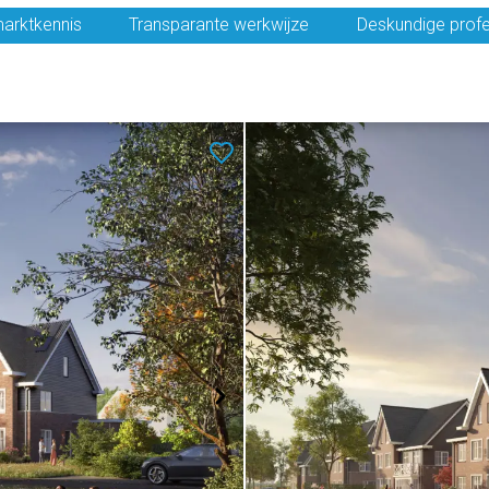
arktkennis
Transparante werkwijze
Deskundige profe