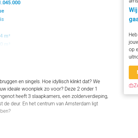
ams
1.045.000
Wij
ue
gaa
is
Heb 
4 m²
jouw
0 m³
op e
uitn
ruggen en singels. Hoe idyllisch klinkt dat? We
Z
jouw ideale woonplek zo voor? Deze 2 onder 1
ngenot heeft 3 slaapkamers, een zolderverdieping,
st de deur. En het centrum van Amsterdam ligt
ebben?