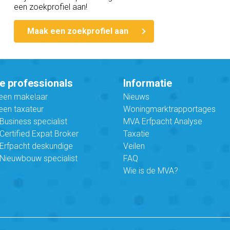
een zoekprofiel aan!
Maak een zoekprofiel aan
e professionals
Informatie
 een makelaar
Nieuws
een taxateur
Woningmarktrapportages
usiness specialist
MVA Erfpacht Analyse
ertified Expat Broker
Taxatie
Erfpacht deskundige
Veilen
Nieuwbouw specialist
FAQ
Wie is de MVA?