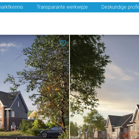
arktkennis
Transparante werkwijze
Deskundige profe