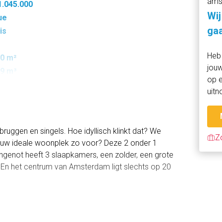
ams
1.045.000
Wij
ue
gaa
is
Heb 
0 m²
jouw
9 m³
op e
uitn
ruggen en singels. Hoe idyllisch klinkt dat? We
Z
jouw ideale woonplek zo voor? Deze 2 onder 1
ngenot heeft 3 slaapkamers, een zolder, een grote
. En het centrum van Amsterdam ligt slechts op 20