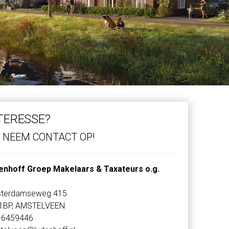
TERESSE?
NEEM CONTACT OP!
enhoff Groep Makelaars & Taxateurs o.g.
terdamseweg 415
1BP, AMSTELVEEN
-6459446