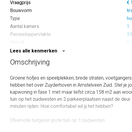
Vraagprijs
€ 
Bouwvorm
tr
Type
hu
Aantal kamers
1
Perceeloppervlakte
32
Inhoud
61
Lees alle kenmerken
Omschrijving
Groene hofjes en speelplekken, brede straten, voetgangersb
hebben het over Zuyderhoven in Amstelveen Zuid. Stel je 
kapwoning in fase 1 met maar liefst circa 158 m2 aan woo
tuin op het zuidwesten en 2 parkeerplaatsen naast de deur
minuten rijden. Hoe comfortabel wil jij het hebben?
Sfeervolle tuitgevel grote tuin op ‘t zuidwesten