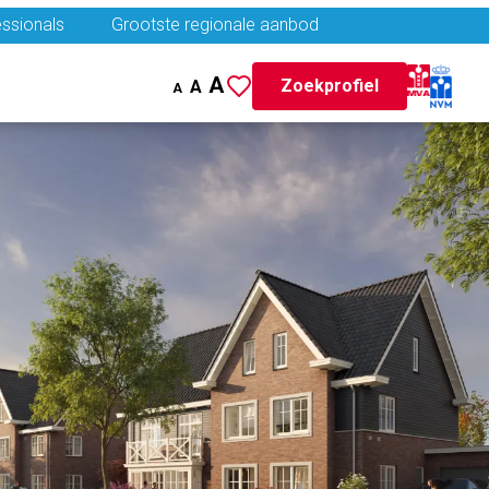
ssionals
Grootste regionale aanbod
A
Zoekprofiel
A
A