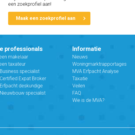
een zoekprofiel aan!
Maak een zoekprofiel aan
e professionals
Informatie
 een makelaar
Nieuws
een taxateur
Woningmarktrapportages
usiness specialist
MVA Erfpacht Analyse
ertified Expat Broker
Taxatie
Erfpacht deskundige
Veilen
Nieuwbouw specialist
FAQ
Wie is de MVA?