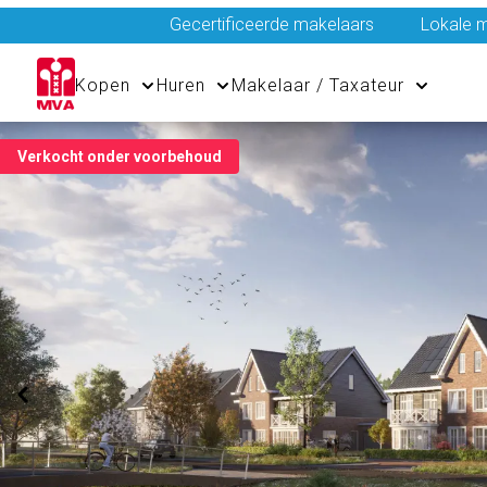
Gecertificeerde makelaars
Lokale m
Kopen
Huren
Makelaar / Taxateur
Verkocht onder voorbehoud