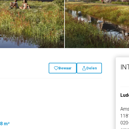
IN
Bewaar
Delen
Lud
Ams
118
020
8 m²