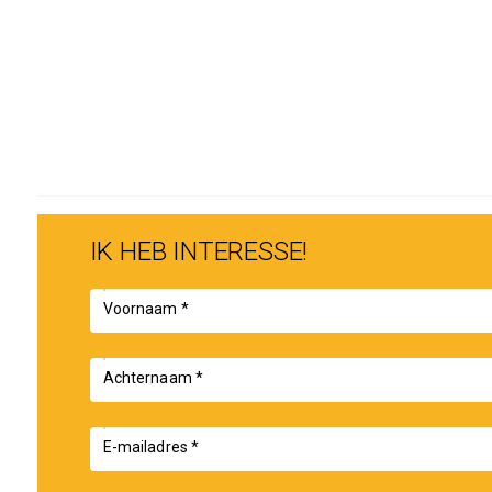
beneden—bovenwoningen; er is een thuis voor iedereen.
- Groene & waterrijke omgeving: geniet van een ruime tuin
rand van het prachtige natuurgebied Busch en Dam.
- Sfeervolle Zaanse architectuur: een unieke, karakteristieke
- Ruimte en comfort: de wijk is ruim opgezet met veel groe
- Veel keuzemogelijkheden: personaliseer uw woning met div
Wonen in De Velden is wonen met ruimte, rust en natuur – 
Bent u benieuwd naar uw toekomstige thuis?
IK HEB INTERESSE!
Voor dit project is het niet meer mogelijk om meerwerkopti
Voornaam *
Heeft u interesse in een woning in het nieuwe deelplan D van
Meld u dan nu aan via de projectwebsite DeVeldenKreekrijk
Achternaam *
E-mailadres *