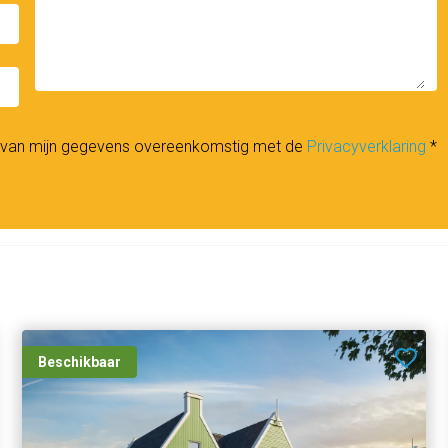
_down
n van mijn gegevens overeenkomstig met de
Privacyverklaring
*
Beschikbaar