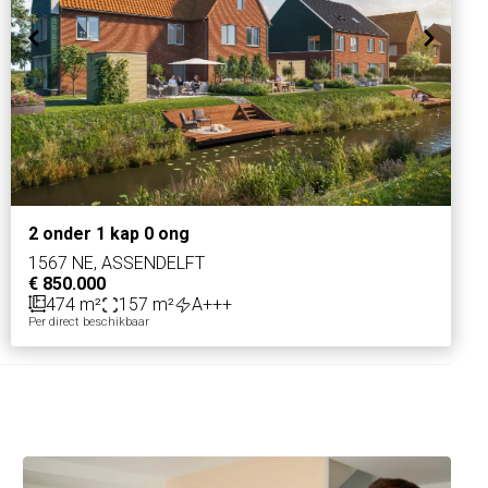
2 onder 1 kap 0 ong
1567 NE, ASSENDELFT
€ 850.000
474 m²
157 m²
A+++
Per direct beschikbaar