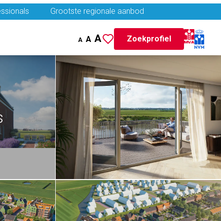
ssionals
Grootste regionale aanbod
A
Zoekprofiel
A
A
s