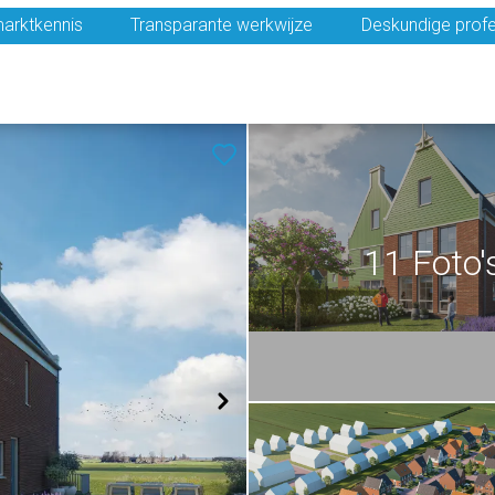
arktkennis
Transparante werkwijze
Deskundige profe
11 Foto'