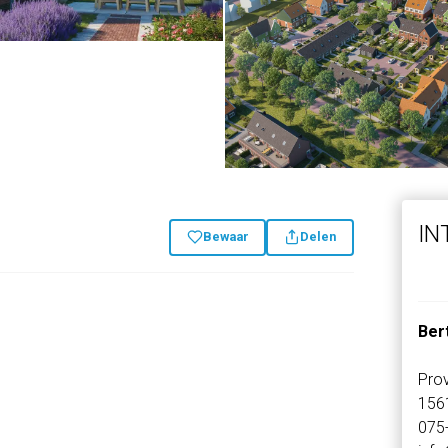
IN
Bewaar
Delen
Ber
Prov
156
075