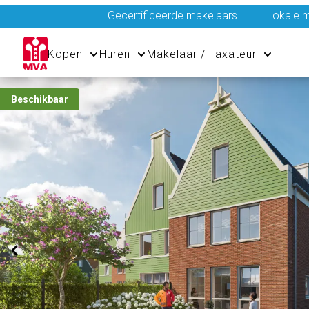
Gecertificeerde makelaars
Lokale m
Kopen
Huren
Makelaar / Taxateur
Beschikbaar