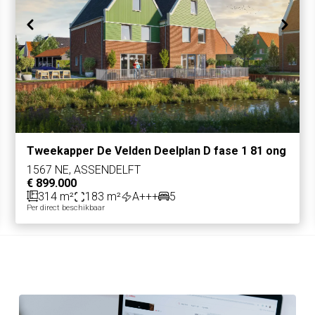
Tweekapper De Velden Deelplan D fase 1 81 ong
1567 NE, ASSENDELFT
€ 899.000
314 m²
183 m²
A+++
5
Per direct beschikbaar