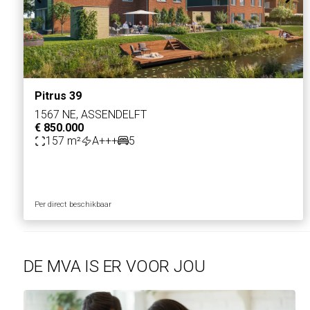
Pitrus 39
1567 NE, ASSENDELFT
€ 850.000
157 m²
A+++
5
Per direct beschikbaar
DE MVA IS ER VOOR JOU