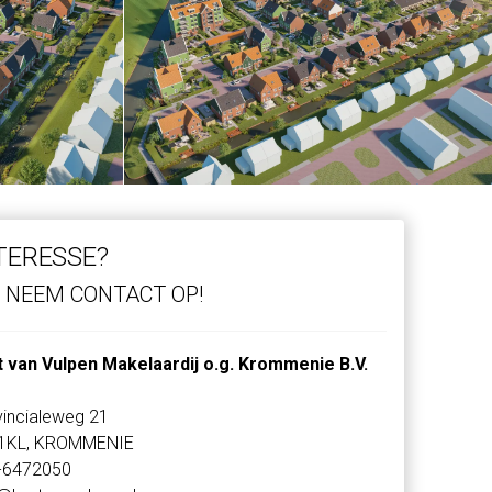
TERESSE?
NEEM CONTACT OP!
t van Vulpen Makelaardij o.g. Krommenie B.V.
incialeweg 21
1KL, KROMMENIE
-6472050