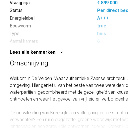
Vraagprijs
€ 899.000
Status
Per direct be
Energielabel
A+++
Bouwvorm
true
Type
huis
Aantal kamers
6
Slaapkamers
5
Lees alle kenmerken
Perceeloppervlakte
314 m²
Omschrijving
Inhoud
702 m³
Welkom in De Velden. Waar authentieke Zaanse architectu
omgeving. Hier geniet u van het beste van twee werelden: d
waterpartijen, gecombineerd met de gezelligheid van knus
ontmoeten en waar het gevoel van vrijheid en verbondenheid
De ontwikkeling van Kreekrijk is in volle gang, en de structu
verwachten? Een ruim opgezette, groene woonwijk met wate
landschap en een zorgvuldig ontworpen indeling, Kreekrijk b