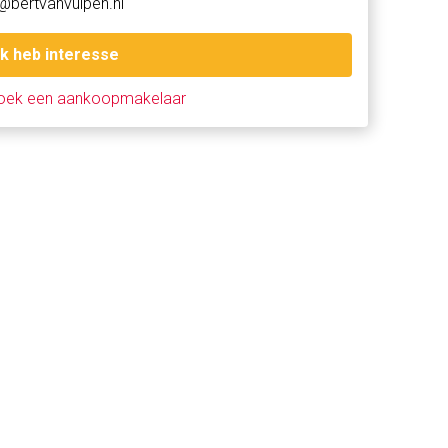
@bertvanvulpen.nl
Ik heb interesse
oek een aankoopmakelaar