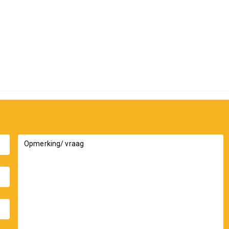
, sommige direct aan het water, en woon aan de
 uitstraling die perfect past in de omgeving.
n, water en speelplekken.
erse opties en uitbreidingen.
helemaal klaar voor de toekomst!
es te kiezen.
Opmerking/ vraag
 Kreekrijk?
.nl dan houden wij u graag verder op de hoogte.