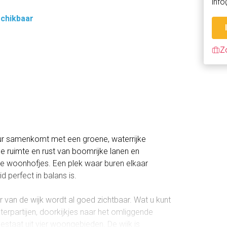
info
schikbaar
Z
ur samenkomt met een groene, waterrijke
e ruimte en rust van boomrijke lanen en
se woonhofjes. Een plek waar buren elkaar
 perfect in balans is.
ur van de wijk wordt al goed zichtbaar. Wat u kunt
rpartijen, doorkijkjes naar het omliggende
estaat uit vier woongebieden. De wijk is