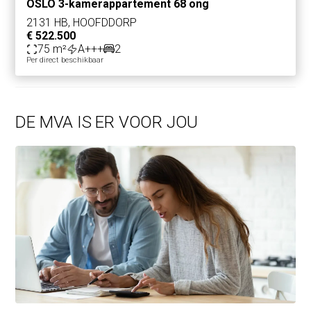
OSLO 3-kamerappartement 68 ong
2131 HB, HOOFDDORP
€ 522.500
75 m²
A+++
2
Per direct beschikbaar
DE MVA IS ER VOOR JOU