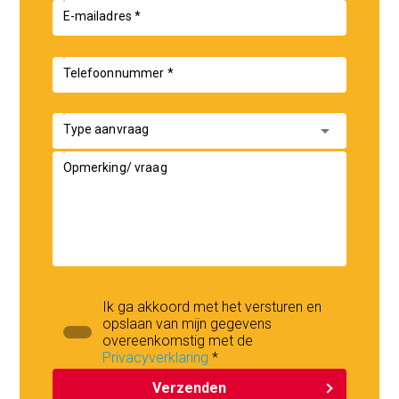
E-mailadres *
Telefoonnummer *
arrow_drop_down
Type aanvraag
Opmerking/ vraag
Ik ga akkoord met het versturen en
opslaan van mijn gegevens
overeenkomstig met de
Privacyverklaring
*
Verzenden