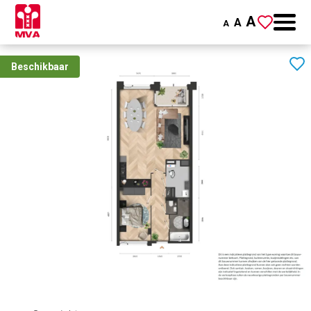
A
A
A
Beschikbaar