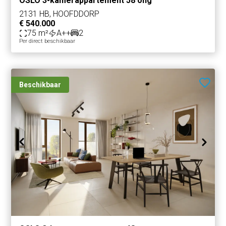
OSLO 3-kamerappartement 58 ong
2131 HB, HOOFDDORP
€ 540.000
75 m²
A++
2
Per direct beschikbaar
Beschikbaar