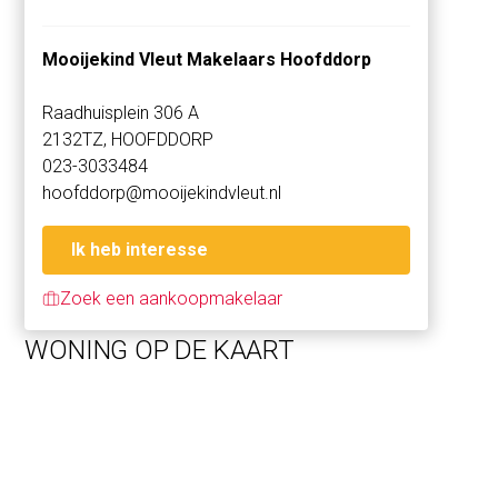
Het gehele appartement is voorzien van vloerverwarming,
waarbij een topkoeling in de zomer ook mogelijk is.
Mooijekind Vleut Makelaars Hoofddorp
In het levendige hart van Hoofddorp, biedt SEM een thuis
Raadhuisplein 306 A
aan iedereen die het gemak van centraal wonen
2132TZ, HOOFDDORP
waardeert. Winkels, restaurants en voorzieningen
023-3033484
bevinden zich allemaal binnen handbereik. En met
hoofddorp@mooijekindvleut.nl
openbaar vervoer en uitvalswegen om de hoek, ben je
snel waar je moet zijn, of dat nu in de nabijgelegen natuur
is of op weg naar een van de omliggende steden.
Ik heb interesse
Zoek een aankoopmakelaar
De appartementen zijn in aanbouw en worden naar
verwachting eind 2027 opgeleverd.
WONING OP DE KAART
Overige Kenmerken;
* Woonoppervlakte tussen 65 - 83m2 - koopsommen
tussen € 495.000 – € 575.000,- v.o.n.
* Zeer energiezuinig, voorlopig label A++ of A+++
* Koopsom is exclusief verplichte parkeerplaats (€