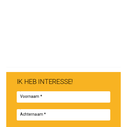
25.000,-)
* Exclusief keukeninrichting
Interesse in SEM? Neem contact met ons op voor meer
informatie over de appartementen en de mogelijkheden.
IK HEB INTERESSE!
Voornaam *
Achternaam *