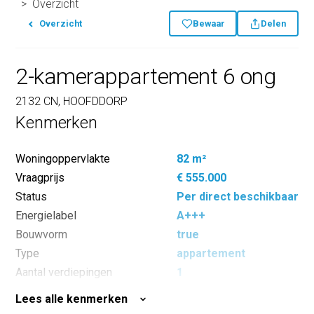
Overzicht
Overzicht
Bewaar
Delen
2-kamerappartement 6 ong
2132 CN, HOOFDDORP
Kenmerken
Woningoppervlakte
82 m²
Vraagprijs
€ 555.000
Status
Per direct beschikbaar
Energielabel
A+++
Bouwvorm
true
Type
appartement
Aantal verdiepingen
1
Aantal kamers
2
Lees alle kenmerken
Slaapkamers
1