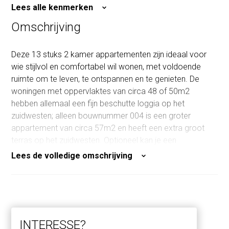
Inhoud
150 m³
Lees alle kenmerken
Omschrijving
Deze 13 stuks 2 kamer appartementen zijn ideaal voor
wie stijlvol en comfortabel wil wonen, met voldoende
ruimte om te leven, te ontspannen en te genieten. De
woningen met oppervlaktes van circa 48 of 50m2
hebben allemaal een fijn beschutte loggia op het
zuidwesten; alleen bouwnummer 004 is een groter
appartement van circa 57m2 en heeft een extra groot
terras op het zuidwesten. Optioneel kan je een
parkeerplaats, met of zonder laadpaal, bijkopen in de
Lees de volledige omschrijving
onderliggende garage.
Slimme indeling
De open woonkamer biedt ruimte voor een gezellige
zithoek en eettafel. Hier kook je met gemak voor
INTERESSE?
vrienden of nestel je je met een boek op de bank. De