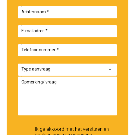
Achternaam *
E-mailadres *
Telefoonnummer *
arrow_drop_down
Type aanvraag
Opmerking/ vraag
Ik ga akkoord met het versturen en
opslaan van mijn gegevens