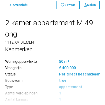
Overzicht
Bewaar
Delen
2-kamer appartement M 49
ong
1112 XV, DIEMEN
Kenmerken
Woningoppervlakte
50 m²
Vraagprijs
€ 400.000
Status
Per direct beschikbaar
Bouwvorm
true
Type
appartement
Aantal verdiepingen
1
Aantal kamers
1