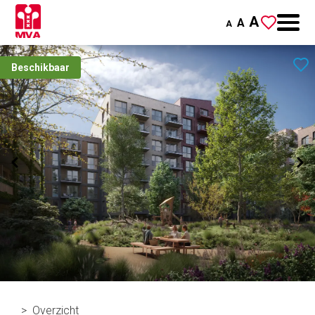
A
A
A
Beschikbaar
Overzicht