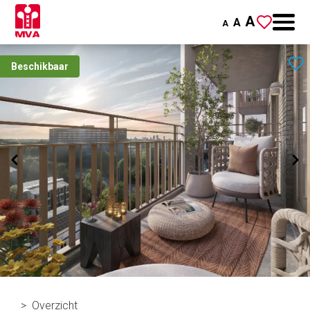
A
A
A
Beschikbaar
Overzicht