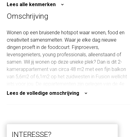
Aantal kamers
2
Lees alle kenmerken
Slaapkamers
1
Omschrijving
Inhoud
125 m³
Wonen op een bruisende hotspot waar wonen, food en
creativiteit samensmelten. Waar je elke dag nieuwe
dingen proeft in de foodcourt. Fijnproevers,
levensgenieters, young professionals, alleenstaand of
samen. Wil jij wonen op deze unieke plek? Dan is dit 2-
kamerappartement van circa 48 m2 met een fijn balkon
van 5,6m2 of 6,1m2 op het zuidwesten in Fusion wellicht
iets voor jou. De appartementen zijn gelegen van de 4e
tot en met de 10e verdieping. Dat biedt kans op een
Lees de volledige omschrijving
fantastisch uitzicht!
Parkeerplaats, erfpacht en meerwerk: optioneel is het
mogelijk om een parkeerplaats te kopen in de
onderliggende stallingsgarage, met of zonder laadpaal.
INTERESSE?
De woning koop je op basis van jaarlijkse canon. Deze