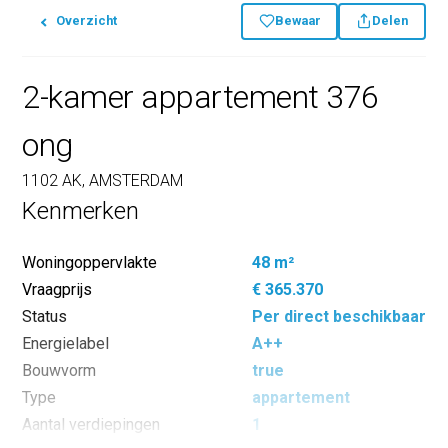
Overzicht
Bewaar
Delen
2-kamer appartement 376
ong
1102 AK, AMSTERDAM
Kenmerken
Woningoppervlakte
48 m²
Vraagprijs
€ 365.370
Status
Per direct beschikbaar
Energielabel
A++
Bouwvorm
true
Type
appartement
Aantal verdiepingen
1