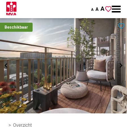
A
A
A
Beschikbaar
Overzicht