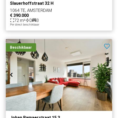
Slauerhoffstraat 32 H
1064 TE, AMSTERDAM
€ 390.000
72 m²
D
3
Per direct beschikbaar
Beschikbaar
Johan Ramaerstraat 15 3