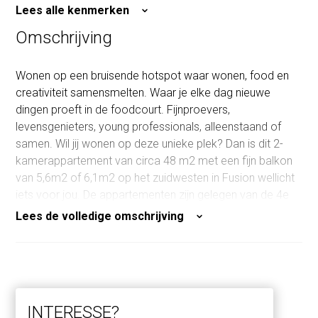
Aantal kamers
2
Lees alle kenmerken
Slaapkamers
1
Omschrijving
Inhoud
125 m³
Wonen op een bruisende hotspot waar wonen, food en
creativiteit samensmelten. Waar je elke dag nieuwe
dingen proeft in de foodcourt. Fijnproevers,
levensgenieters, young professionals, alleenstaand of
samen. Wil jij wonen op deze unieke plek? Dan is dit 2-
kamerappartement van circa 48 m2 met een fijn balkon
van 5,6m2 of 6,1m2 op het zuidwesten in Fusion wellicht
iets voor jou. De appartementen zijn gelegen van de 4e
tot en met de 10e verdieping. Dat biedt kans op een
Lees de volledige omschrijving
fantastisch uitzicht!
Parkeerplaats, erfpacht en meerwerk: optioneel is het
mogelijk om een parkeerplaats te kopen in de
onderliggende stallingsgarage, met of zonder laadpaal.
INTERESSE?
De woning koop je op basis van jaarlijkse canon. Deze