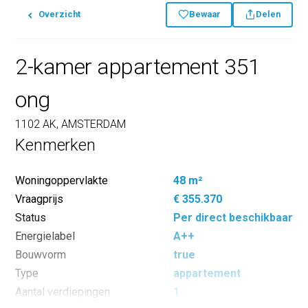
Overzicht
Bewaar
Delen
2-kamer appartement 351
ong
1102 AK, AMSTERDAM
Kenmerken
Woningoppervlakte
48 m²
Vraagprijs
€ 355.370
Status
Per direct beschikbaar
Energielabel
A++
Bouwvorm
true
Type
appartement
Aantal verdiepingen
1