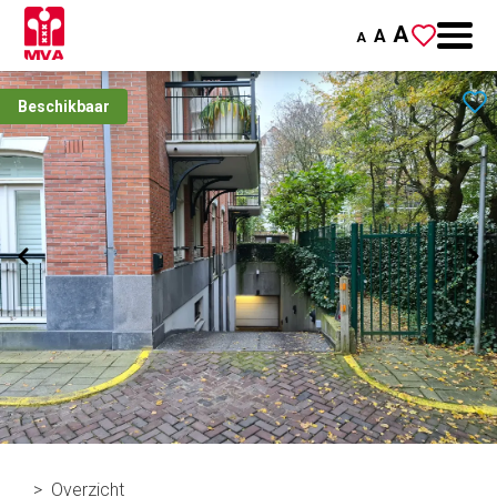
A
A
A
Beschikbaar
Overzicht