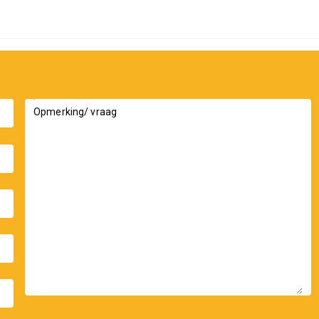
Opmerking/ vraag
_down