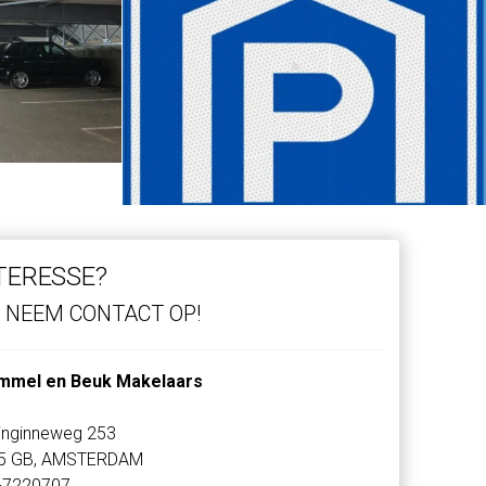
TERESSE?
NEEM CONTACT OP!
mmel en Beuk Makelaars
inginneweg 253
5 GB, AMSTERDAM
-7220707