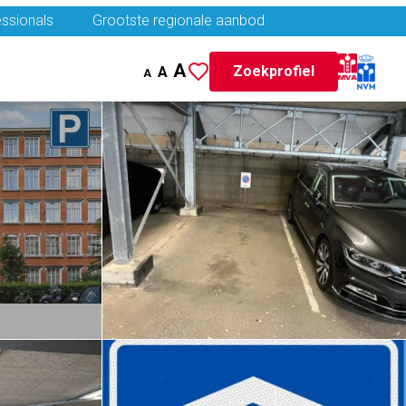
ssionals
Grootste regionale aanbod
A
Zoekprofiel
A
A