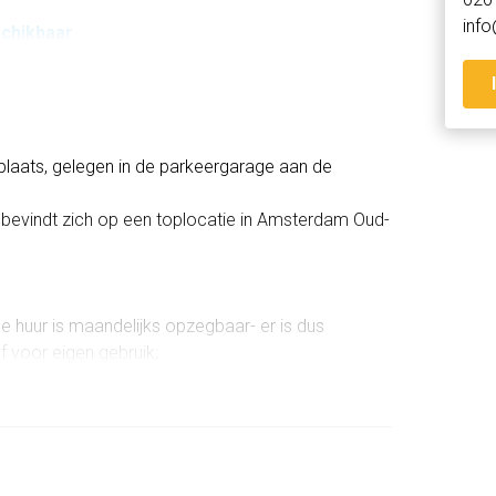
inf
schikbaar
plaats, gelegen in de parkeergarage aan de
 bevindt zich op een toplocatie in Amsterdam Oud-
e huur is maandelijks opzegbaar- er is dus
 voor eigen gebruik;
raat 49;
lstraat;
rlanda VvE Beheer;