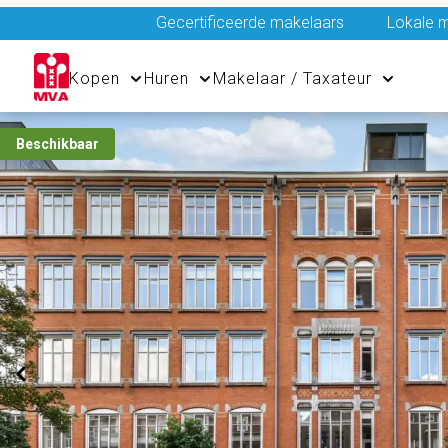
Gecertificeerde makelaars
Lokale m
Kopen
Huren
Makelaar / Taxateur
Beschikbaar