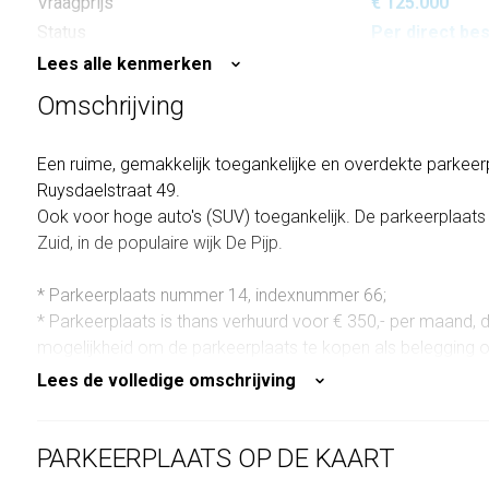
Vraagprijs
€ 125.000
Status
Per direct be
Lees alle kenmerken
Omschrijving
Een ruime, gemakkelijk toegankelijke en overdekte parkeer
Ruysdaelstraat 49.
Ook voor hoge auto's (SUV) toegankelijk. De parkeerplaats
Zuid, in de populaire wijk De Pijp.
* Parkeerplaats nummer 14, indexnummer 66;
* Parkeerplaats is thans verhuurd voor € 350,- per maand, d
mogelijkheid om de parkeerplaats te kopen als belegging of
* Onderbouw bij appartementencomplex aan de Ruysdaelst
Lees de volledige omschrijving
* In- en uitrit via een elektrische garagedeur aan de Ruysdae
* Eigen grond;
* De administratie van de vereniging wordt gevoerd door A
PARKEERPLAATS OP DE KAART
* VvE-bijdrage: € 86,77 per maand (begroting 2025);