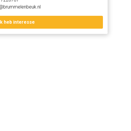
o@brummelenbeuk.nl
Ik heb interesse