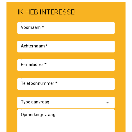
kilometer afstand.
IK HEB INTERESSE!
Parkeren:
Parkeergelegenheid voor de deur van het complex.
Voornaam *
Achternaam *
E-mailadres *
Telefoonnummer *
arrow_drop_down
Type aanvraag
Opmerking/ vraag