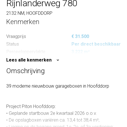
Rijnlanderweg 780
2132 NM, HOOFDDORP
Kenmerken
Vraagprijs
€ 31.500
Status
Per direct beschikbaar
Perceeloppervlakte
3.222 m²
Lees alle kenmerken
Omschrijving
39 moderne nieuwbouw garageboxen in Hoofddorp
Project Piton Hoofddorp:
• Geplande startbouw 2e kwartaal 2026 o.o.v.
• De opslagboxen variëren ca. 13,4 tot 38,4 m²;
• Ligging op de begane grond, 1e, 2e, of 3e verdieping;