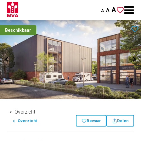
A
A
A
Beschikbaar
Overzicht
Overzicht
Bewaar
Delen