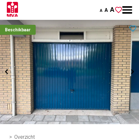
A
A
A
Beschikbaar
Overzicht