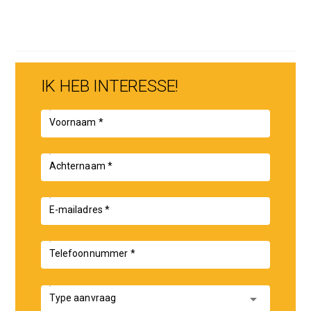
IK HEB INTERESSE!
Voornaam *
Achternaam *
E-mailadres *
Telefoonnummer *
arrow_drop_down
Type aanvraag