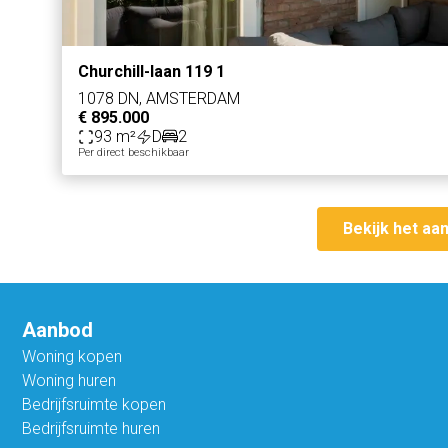
Churchill-laan 119 1
1078 DN, AMSTERDAM
€ 895.000
93 m²
D
2
Per direct beschikbaar
Bekijk het aa
Aanbod
Woning kopen
Woning huren
Bedrijfsruimte kopen
Bedrijfsruimte huren