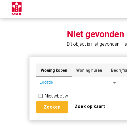
Niet gevonden
Dit object is niet gevonden. He
Woning kopen
Woning huren
Bedrijfs
arrow_drop_down
Locatie
Nieuwbouw
Zoek op kaart
Zoeken