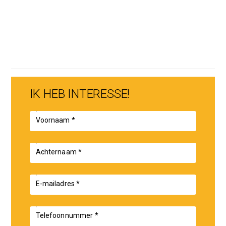
Kortom: een bijzonder aantrekkelijk project voor
ontwikkelaars, bouwers of particuliere initiatiefnemers die
een unieke kans zoeken op een centrale locatie in
Krommenie.
Interesse in de mogelijkheden? Neem gerust contact op
voor meer informatie of een bezichtiging ter plaatse.
IK HEB INTERESSE!
Voornaam *
Achternaam *
E-mailadres *
Telefoonnummer *