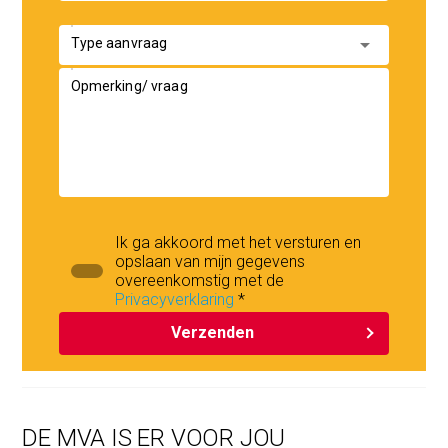
arrow_drop_down
Type aanvraag
Opmerking/ vraag
Ik ga akkoord met het versturen en
opslaan van mijn gegevens
overeenkomstig met de
Privacyverklaring
*
Verzenden
DE MVA IS ER VOOR JOU