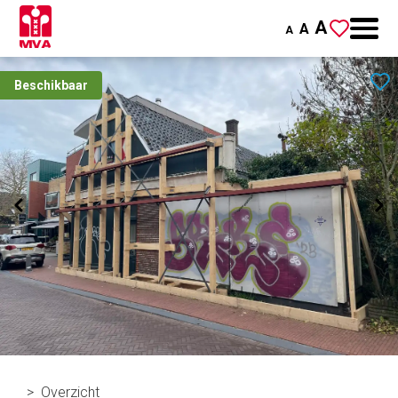
A
A
A
Beschikbaar
Overzicht