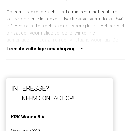
Op een uitstekende zichtlocatie midden in het centrum
van Krommenie ligt deze ontwikkelkavel van in totaal 646
m². Een kans die slechts zelden voorbij komt. Het perceel
omvat een voormalige schoenenwinkel met
achterliggend magazijn en een vrijstaand woonhuis. De
schoenenwinkel en magazijn verkeren in een slechte
Lees de volledige omschrijving
staat. Sloop/nieuwbouw van deze panden is eigenlijk de
enige juiste optie. Het woonhuis heeft achterstallig
onderhoud maar kan eventueel nog gerenoveerd
worden.
INTERESSE?
LOCATIE
Het perceel is gelegen aan de levendige
NEEM CONTACT OP!
Zuiderhoofdstraat, op loopafstand van winkels, horeca
en overige voorzieningen. Dankzij de centrale ligging en
KRK Wonen B.V.
de afmetingen van het perceel leent deze locatie zich
uitstekend voor diverse ontwikkelconcepten, zoals:
Westzijde 340