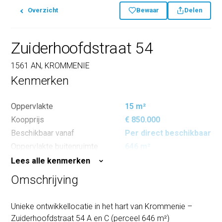
Overzicht
Bewaar
Delen
Zuiderhoofdstraat 54
1561 AN, KROMMENIE
Kenmerken
Oppervlakte
15 m²
Koopprijs
€ 850.000
Beschikbaar vanaf
Per direct beschikbaar
Oppervlakte buitenruimte
646 m²
Lees alle kenmerken
Omschrijving
Unieke ontwikkellocatie in het hart van Krommenie –
Zuiderhoofdstraat 54 A en C (perceel 646 m²)