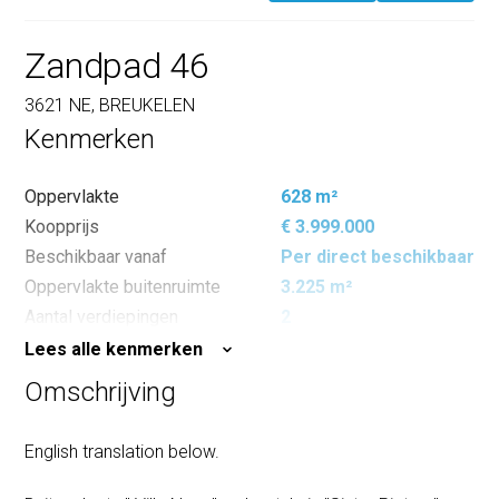
Zandpad 46
3621 NE, BREUKELEN
Kenmerken
Oppervlakte
628 m²
Koopprijs
€ 3.999.000
Beschikbaar vanaf
Per direct beschikbaar
Oppervlakte buitenruimte
3.225 m²
Aantal verdiepingen
2
Lees alle kenmerken
Omschrijving
English translation below.