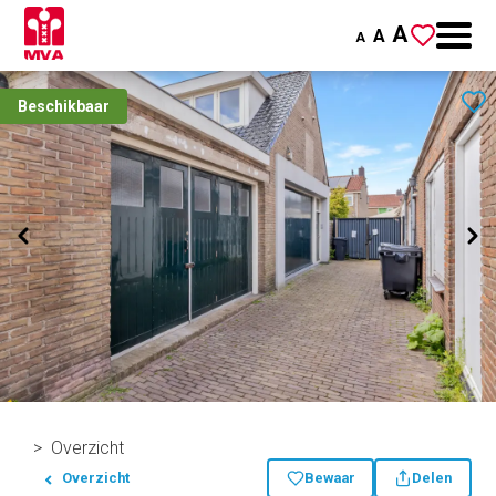
A
A
A
Beschikbaar
Overzicht
Overzicht
Bewaar
Delen