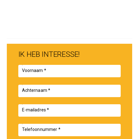
Het bedrijfsobject wordt door koper geacccepteerd “as
is, where is”.
In overleg leeg te aanvaarden, kan zeer spoedig. Het
bezichtigen waard.
BEZICHTIGING:
IK HEB INTERESSE!
Via ons kantoor te bereiken op nummer 06-53390620.
Voornaam *
Achternaam *
E-mailadres *
Telefoonnummer *