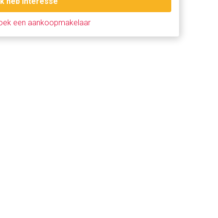
Ik heb interesse
oek een aankoopmakelaar