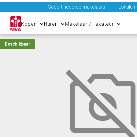
Gecertificeerde makelaars
Lokale m
Kopen
Huren
Makelaar / Taxateur
Beschikbaar