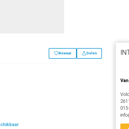
IN
Bewaar
Delen
Van
Vold
261
015
info
schikbaar