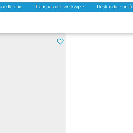
arktkennis
Transparante werkwijze
Deskundige profe