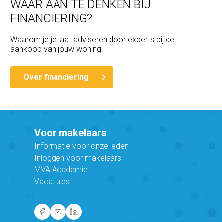
WAAR AAN TE DENKEN BIJ
FINANCIERING?
Waarom je je laat adviseren door experts bij de
aankoop van jouw woning.
Over financiering
Voor makelaars
Informatie voor onze leden
Inloggen voor makelaars
MVA Academie
Vacatures