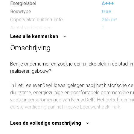
Energielabel
A+++
Bouwtype
true
Oppervlakte buitenruimte
265 m²
Aantal verdiepingen
2
Lees alle kenmerken
Omschrijving
Ben je ondernemer en zoek je een unieke plek in de stad, i
realiseren gebouw?
In Het LeeuwenDeel, ideaal gelegen nabij het historische cent
duurzame, energiezuinige en comfortabele commerciële rui
voetgangerspromenade van Nieuw Delft. Het betreft een 
eerste verdieping aan het nieuwe Leeuwenhoek Park.
Naast de entree aan de parkzijde is er aan de hofzijde een 
Lees de volledige omschrijving
fietsenstalling voor de woningen en commerciële ruimte. 