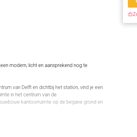
Z
n een modern, licht en aansprekend nog te
rum van Delft en dichtbij het station, vind je een
mte in het centrum van de
nieuwbouw kantoorruimte op de begane grond en
ingang voor inpandige afvalinzameling,
606 m2 (VVO) verdeeld over twee verdiepingen en