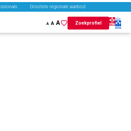
ssionals
Grootste regionale aanbod
A
Zoekprofiel
A
A