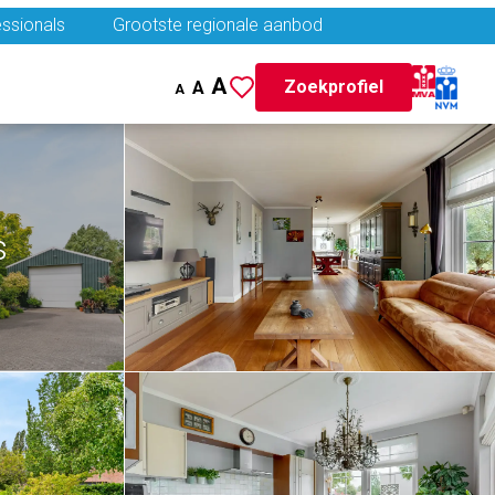
ssionals
Grootste regionale aanbod
A
Zoekprofiel
A
A
s