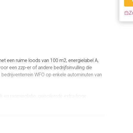
Z
met een ruime loods van 100 m2, energielabel A,
oor een zzp-er of andere bedrijfsinvulling die
 bedrijventerrein WFO op enkele autominuten van
k en raamisolatie, geïsoleerde extra hoge
ter en elektra.
egang tot de handige bijkeuken met aansluiting
ang tot de tuin. Kantoor/ slaapkamer aan de
woonkamer verwarmd maar ook mogelijkheid heeft