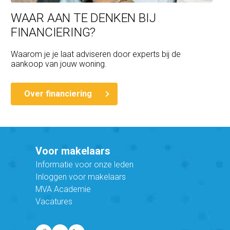
WAAR AAN TE DENKEN BIJ
FINANCIERING?
Waarom je je laat adviseren door experts bij de
aankoop van jouw woning.
Over financiering
Voor makelaars
Informatie voor onze leden
Inloggen voor makelaars
MVA Academie
Vacatures