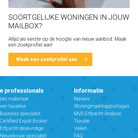
SOORTGELIJKE WONINGEN IN JOUW
MAILBOX?
Altijd als eerste op de hoogte van nieuw aanbod. Maak
een zoekprofiel aan!
Maak een zoekprofiel aan
e professionals
Informatie
 een makelaar
Nieuws
een taxateur
Woningmarktrapportages
usiness specialist
MVA Erfpacht Analyse
ertified Expat Broker
Taxatie
Erfpacht deskundige
Veilen
Nieuwbouw specialist
FAQ