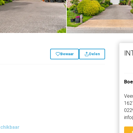
IN
Bewaar
Delen
Boe
Vee
162
022
info
schikbaar