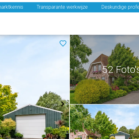
arktkennis
Transparante werkwijze
Deskundige profe
52 Foto'