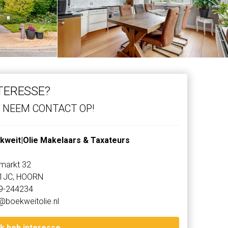
TERESSE?
NEEM CONTACT OP!
kweit|Olie Makelaars & Taxateurs
markt 32
1JC, HOORN
9-244234
@boekweitolie.nl
Ik heb interesse