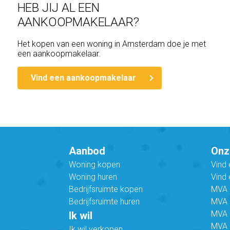
HEB JIJ AL EEN
AANKOOPMAKELAAR?
Het kopen van een woning in Amsterdam doe je met
een aankoopmakelaar.
Vind een aankoopmakelaar
Aanbod
Onz
Woning kopen
Vind
Woning huren
Vind 
Bedrijfsruimte kopen
MVA B
Bedrijfsruimte huren
MVA C
MVA 
Ik wil
MVA 
Ik wil verkopen