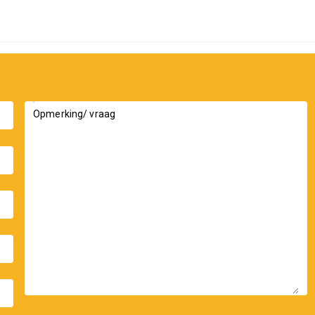
Opmerking/ vraag
_down