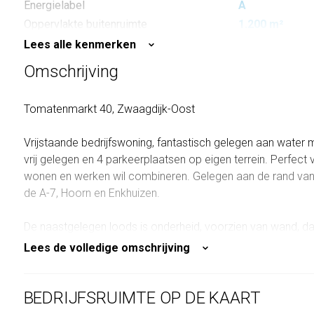
Energielabel
A
Oppervlakte buitenruimte
1.200 m²
Lees alle kenmerken
Omschrijving
Tomatenmarkt 40, Zwaagdijk-Oost
Vrijstaande bedrijfswoning, fantastisch gelegen aan water 
vrij gelegen en 4 parkeerplaatsen op eigen terrein. Perfect v
wonen en werken wil combineren. Gelegen aan de rand van
de A-7, Hoorn en Enkhuizen.
De naastgelegen loods is onderheid, voorzien van wand, da
garagedeur (vrachtwagen capaciteit), alarm en uiteraard wa
Lees de volledige omschrijving
Indeling woonhuis: entree met trapopgang en meterkast, to
voor de wasmachine en droger, vaste kast wasbak en toeg
BEDRIJFSRUIMTE OP DE KAART
voorzijde, tuingerichte woonkamer met haard, welke de 