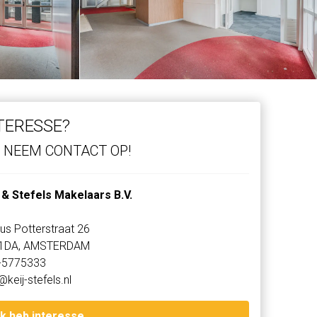
TERESSE?
NEEM CONTACT OP!
 & Stefels Makelaars B.V.
us Potterstraat 26
1DA, AMSTERDAM
-5775333
@keij-stefels.nl
Ik heb interesse