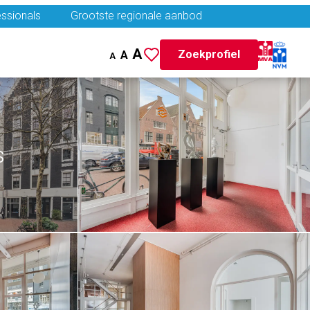
ssionals
Grootste regionale aanbod
A
Zoekprofiel
A
A
s