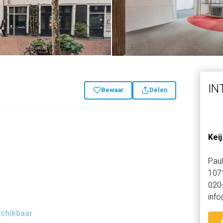
IN
Bewaar
Delen
Keij
Paul
107
020
info
schikbaar