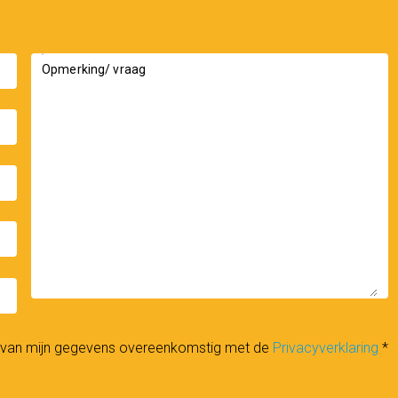
Opmerking/ vraag
elijkheden voor transformatie. En dat allemaal op
tion Amsterdam en de Dam.
_down
n van mijn gegevens overeenkomstig met de
Privacyverklaring
*