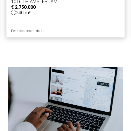
1016 DP, AMSTERDAM
€ 2.750.000
240 m²
eerde Roemer" (nummer 8) en "De Twee Kuijpers"
Per direct beschikbaar
n.