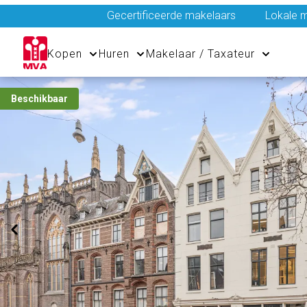
Gecertificeerde makelaars
Lokale m
Kopen
Huren
Makelaar / Taxateur
Beschikbaar