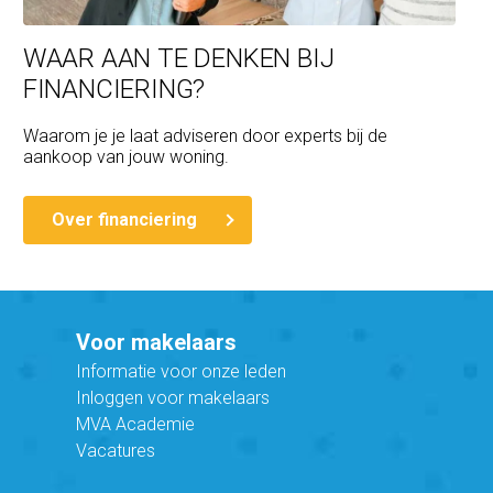
WAAR AAN TE DENKEN BIJ
FINANCIERING?
Waarom je je laat adviseren door experts bij de
aankoop van jouw woning.
Over financiering
Voor makelaars
Informatie voor onze leden
Inloggen voor makelaars
MVA Academie
Vacatures