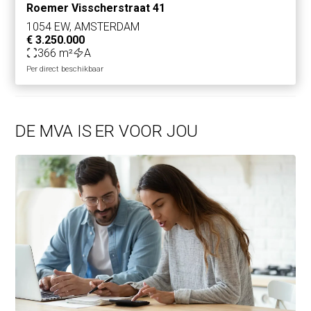
Roemer Visscherstraat 41
ouderdomsclausule, asbestclausule, loodclausule en een
1054 EW, AMSTERDAM
niet-bewonersclausule worden opgenomen.
€ 3.250.000
- Maatvoering en indeling van plattegronden zijn indicatief.
366 m²
A
- Koper heeft een onderzoeksplicht naar alle voor hem of
Per direct beschikbaar
haar relevante aspecten.
DE MVA IS ER VOOR JOU