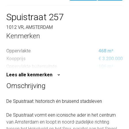
Spuistraat 257
1012 VR, AMSTERDAM
Kenmerken
Oppervlakte
468 m²
Koopprijs
€ 3.200.000
Oppervlakte buitenruimte
106 m²
Lees alle kenmerken
Omschrijving
De Spuistraat: historisch én bruisend stadsleven
De Spuistraat vormt een iconische ader in het centrum
van Amsterdam en loopt in noord-zuidelijke richting
tussen het Hekelveld en het Spui, parallel aan het Singel