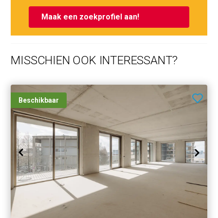
verkoopruimte met een eigen entree aan de
Maak een zoekprofiel aan!
Rosmarijnsteeg en een opslag-/koelruimte in het
souterrain. De frontbreedte bedraagt naar schatting circa
3,5 meter.
MISSCHIEN OOK INTERESSANT?
Spuistraat 257 H – Bedrijfsruimte (headshop)
De winkelruimte bevindt zich op de begane grond. Het
verhuurbare vloeroppervlak bedraagt circa 15 m², met
Beschikbaar
een aanvullend inpandig lager deel van 8,8 m². De ruimte
is in gebruik als headshop en omvat een compacte
winkelruimte met opslagmogelijkheden en
toiletvoorziening in de vide.
Woningen
Woning 1 – Spuistraat 257-A: circa 48 m² g.b.o., 1e
verdieping
Woning 2 – Spuistraat 257-B1: circa 37 m² g.b.o., 2e
verdieping (leegstaand)