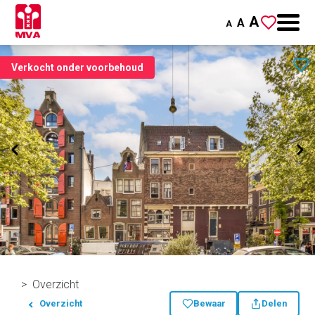
A
A
A
Verkocht onder voorbehoud
Overzicht
Overzicht
Bewaar
Delen