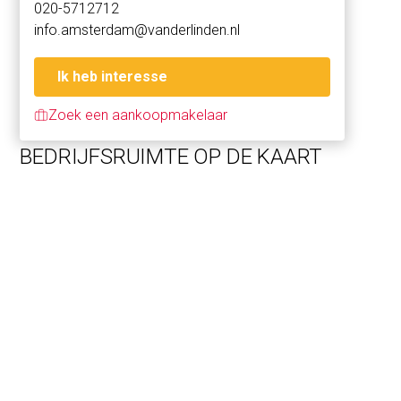
020-5712712
combinatie van de strategische locatie en de
info.amsterdam@vanderlinden.nl
voorzieningen binnen handbereik maakt The Hub Schiphol
een ideale locatie voor u als ondernemer om uw bedrijf
te vestigen of om aan te kopen als belegging.
Ik heb interesse
Zoek een aankoopmakelaar
BESTEMMING
De bestemming is 'Bedrijf'.
BEDRIJFSRUIMTE OP DE KAART
METRAGE
Totale oppervlakte van circa 84,8 m² BVO verdeeld over:
- begane grond circa 42,4 m² BVO
- 1e verdieping circa 42,4 m² BVO
PARKEREN
2 parkeerplaatsen op mandelig terrein.
KOOPPRIJS
€ 192.500,- V.O.N. exclusief BTW (notaris- en
aansluitkosten voor rekening van koper)