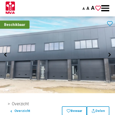
A
A
A
Beschikbaar
Overzicht
Overzicht
Bewaar
Delen