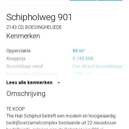
Schipholweg 901
2143 CD, BOESINGHELIEDE
Kenmerken
Oppervlakte
84 m²
Koopprijs
€ 192.500
Beschikbaar vanaf
Per direct beschikbaar
Oppervlakte buitenruimte
1.581 m²
Lees alle kenmerken
Omschrijving
TE KOOP
The Hub Schiphol betreft een modern en hoogwaardig
bedrijfsverzamelcomplex bestaande uit 22 nieuwbouw