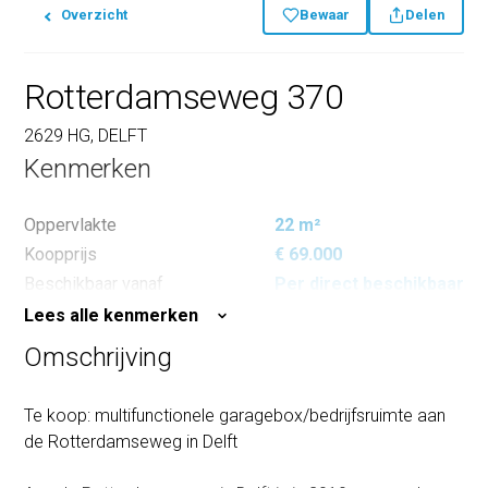
Overzicht
Bewaar
Delen
Rotterdamseweg 370
2629 HG, DELFT
Kenmerken
Oppervlakte
22 m²
Koopprijs
€ 69.000
Beschikbaar vanaf
Per direct beschikbaar
Lees alle kenmerken
Omschrijving
Te koop: multifunctionele garagebox/bedrijfsruimte aan
de Rotterdamseweg in Delft