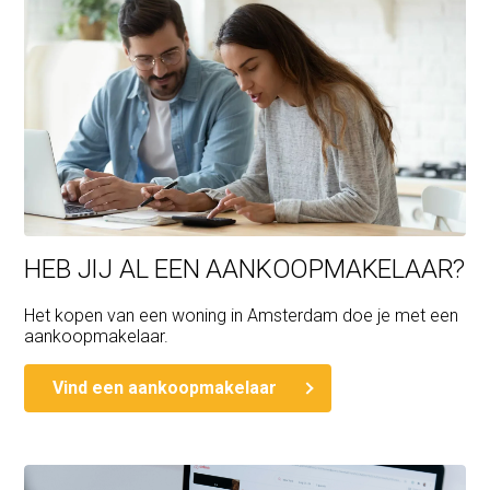
Alle door ons verstrekte informatie is geheel vrijblijvend.
Ondanks de zorg die wij aan de informatie besteed
hebben, aanvaarden wij geen aansprakelijkheid voor
schade als gevolg van onvolledigheid, actualiteit of
onjuistheid.
HEB JIJ AL EEN AANKOOPMAKELAAR?
Het kopen van een woning in Amsterdam doe je met een
aankoopmakelaar.
Vind een aankoopmakelaar