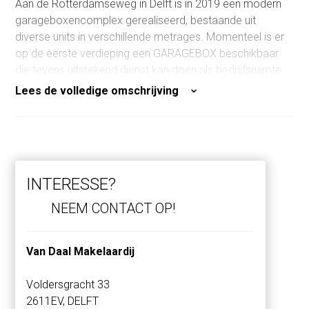
Aan de Rotterdamseweg in Delft is in 2019 een modern
garageboxencomplex gerealiseerd, bestaande uit
diverse units in verschillende metrages. Momenteel is er
op de eerste verdieping een GARAGEBOX beschikbaar
die tevens uitstekend dienst kan doen als bedrijfsruimte.
Lees de volledige omschrijving
Deze unit is voorzien van:
Een elektrische overheaddeur
Elektra en verlichting
Toegang tot een algemene watervoorziening en
toiletruimte binnen het complex
INTERESSE?
De ruimte is uitermate geschikt voor diverse doeleinden,
NEEM CONTACT OP!
zoals:
Werkruimte voor zzp’er of kleine onderneming
Van Daal Makelaardij
Stalling van voertuigen
Opslagruimte voor goederen of materialen
Voldersgracht 33
2611EV, DELFT
Locatie: Rotterdamseweg, Delft