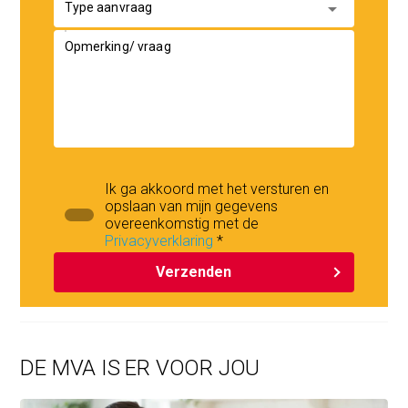
Bestemming:
arrow_drop_down
Type aanvraag
Bedrijfs-/opslagdoeleinden.
Opmerking/ vraag
BTW:
Over de koopsom is geen btw van toepassing.
VvE:
De maandelijkse bijdrage bedraagt € 58,21
Ik ga akkoord met het versturen en
Koopovereenkomst:
opslaan van mijn gegevens
overeenkomstig met de
De koopovereenkomst zal worden opgemaakt door ons
Privacyverklaring
*
kantoor.
Verzenden
Notaris:
Notaris keuze aan de koper.
Datum van overdacht:
DE MVA IS ER VOOR JOU
In overleg, kan spoedig of per direct.