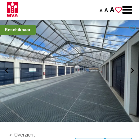
A
A
A
Beschikbaar
Overzicht