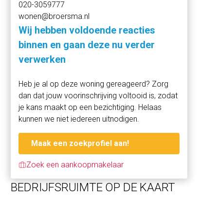
020-3059777
Deze verkoop omvat 1 appartementsindex, gelegen op
wonen@broersma.nl
eigen grond en onderdeel uitmakend van een actieve
VvE.
Wij hebben voldoende reacties
binnen en gaan deze nu verder
Kortom, een functionele bedrijfsruimte op een
verwerken
aantrekkelijke locatie in Amsterdam Centrum-West, met
volop mogelijkheden voor eigen invulling en toekomstig
Heb je al op deze woning gereageerd? Zorg
gebruik.
dan dat jouw voorinschrijving voltooid is, zodat
je kans maakt op een bezichtiging. Helaas
Gebouw
kunnen we niet iedereen uitnodigen.
Het gebouw uit 1896 weerspiegelt het Amsterdam waarin
wonen, ambacht en handel nauw met elkaar verweven
Maak een zoekprofiel aan!
waren. Lijnbaansgracht 160 H is een karakteristiek
grachtenpand met een smalle, verticaal geaccentueerde
Zoek een aankoopmakelaar
bakstenen gevel en een rijke historische uitstraling. Het
telt vijf bouwlagen onder een hoge klokvormige topgevel,
BEDRIJFSRUIMTE OP DE KAART
met symmetrisch geplaatste ramen en subtiele
metselwerkdetails die zorgen voor een ritmische
gevelindeling. De topgevel met hijsluik verwijst naar de