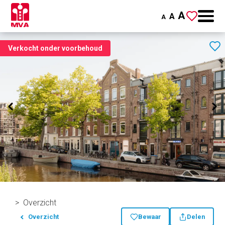
A
A
A
Verkocht onder voorbehoud
Overzicht
Overzicht
Bewaar
Delen