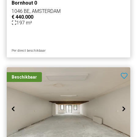
Bornhout 0
Bereikbaarheid
De bedrijfsruimte is uitstekend bereikbaar met zowel
1046 BE, AMSTERDAM
€ 440.000
eigen vervoer als met openbaar vervoer.
197 m²
De locatie is uitstekend bereikbaar per fiets. Vanuit het
centrum, de Negen Straatjes, de grachtengordel en
omliggende wijken zoals Oud-West en De Pijp is de
Per direct beschikbaar
bedrijfsruimte binnen enkele minuten bereikbaar.
Op slechts enkele minuten loopafstand bevinden zich de
tram- en bushaltes bij de Elandsgracht en Marnixstraat.
Beschikbaar
Vanaf hier vertrekken onder meer tramlijnen 5 en 19, met
directe verbindingen naar onder andere Station
Amsterdam Zuid, Station Sloterdijk en Amsterdam Oost.
Daarnaast bieden diverse busverbindingen, waaronder R-
net lijnen 357 en 397, snelle verbindingen richting
Amsterdam Schiphol Airport en Amstelveen.
Parkeergelegenheid