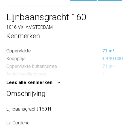
Lijnbaansgracht 160
1016 VX, AMSTERDAM
Kenmerken
Oppervlakte
71 m²
Koopprijs
€ 440.000
Oppervlakte buitenruimte
71 m²
Aantal verdiepingen
1
Lees alle kenmerken
Omschrijving
Lijnbaansgracht 160 H
La Corderie