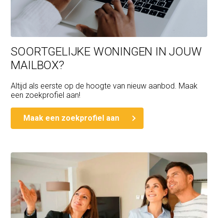
- Gelegen binnen het Beschermd Stadsgezicht van
Amsterdam Oud-Zuid;
- “As is, where is”-clausule van toepassing
SOORTGELIJKE WONINGEN IN JOUW
MAILBOX?
Altijd als eerste op de hoogte van nieuw aanbod. Maak
een zoekprofiel aan!
Maak een zoekprofiel aan