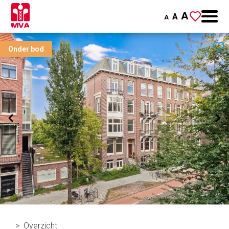
A
A
A
Onder bod
Overzicht