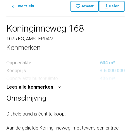
Overzicht
Bewaar
Delen
Koninginneweg 168
1075 EG, AMSTERDAM
Kenmerken
Oppervlakte
634 m²
Koopprijs
€ 6.000.000
Oppervlakte buitenruimte
436 m²
Lees alle kenmerken
Omschrijving
Dit hele pand is écht te koop.
Aan de geliefde Koninginneweg, met tevens een entree