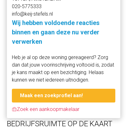
020-5775333
stedelijke levendigheid.
info@keij-stefels.nl
Wij nodigen u graag uit om de charme en het potentieel
Wij hebben voldoende reacties
van dit bijzondere object zelf te komen ervaren.
binnen en gaan deze nu verder
verwerken
INDELING
Thans geheel casco en afbouw gereed. Zie de indeling
Heb je al op deze woning gereageerd? Zorg
op de plattegronden.
dan dat jouw voorinschrijving voltooid is, zodat
je kans maakt op een bezichtiging. Helaas
LIGGING & BEREIKBAARHEID
kunnen we niet iedereen uitnodigen.
Op deze absolute toplocatie woont u in één van de
mooiste buurten van Amsterdam. Dankzij de talloze
Maak een zoekprofiel aan!
winkelmogelijkheden, horecagelegenheden en cultuur- en
recreatiefaciliteiten zijn zowel de primaire als secundaire
Zoek een aankoopmakelaar
levensbehoeften binnen handbereik.
BEDRIJFSRUIMTE OP DE KAART
Op een steenworp afstand bevinden zich de winkelstraten
P.C. Hooftstraat, Van Baerlestraat en Cornelis