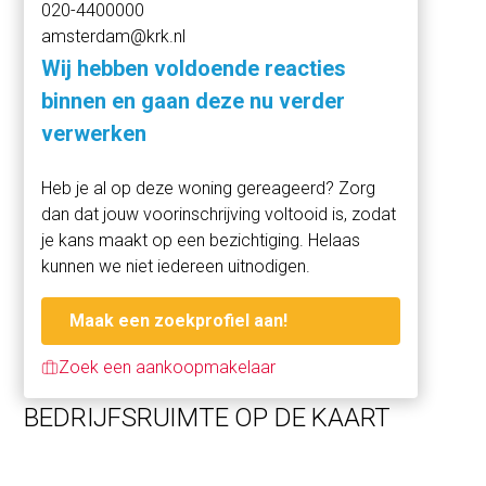
020-4400000
Station.
amsterdam@krk.nl
OPPERVLAKTE / INDELING
Wij hebben voldoende reacties
In totaal ca. 336 m² v.v.o. (ca. 365 m² b.v.o.) vastgesteld
binnen en gaan deze nu verder
conform een NEN2580 meetcertificaat.
verwerken
BESTEMMING
Heb je al op deze woning gereageerd? Zorg
Volgens het vigerende bestemmingsplan "Delflandplein-
dan dat jouw voorinschrijving voltooid is, zodat
Staalmanpleinbuurt" d.d. 22 februari 2012 geldt de
je kans maakt op een bezichtiging. Helaas
bestemming "Gemengd-1". Daarmee is de ruimte
kunnen we niet iedereen uitnodigen.
bestemd om te gebruiken voor:
- Maatschappelijke voorzieningen.
Maak een zoekprofiel aan!
Voor meer informatie verwijzen wij u graag naar de
Zoek een aankoopmakelaar
website van het Omgevingsloket.
BEDRIJFSRUIMTE OP DE KAART
KADASTRALE OMSCHRIJVING
Gemeente Sloten, sectie E, nummer 8424,
appartementsindex A206.