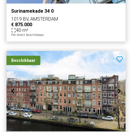
uitsluitend bedoeld als uitnodiging tot het uitbrengen van
Surinamekade 34 0
een bod c.q. in onderhandeling te treden.
1019 BV, AMSTERDAM
€ 875.000
40 m²
Per direct beschikbaar
Beschikbaar