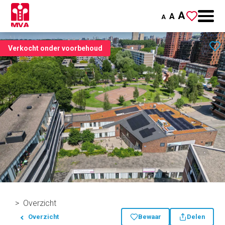
A
A
A
Verkocht onder voorbehoud
Overzicht
Overzicht
Bewaar
Delen