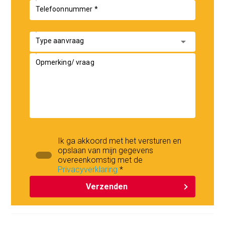
Telefoonnummer *
arrow_drop_down
Type aanvraag
Opmerking/ vraag
Ik ga akkoord met het versturen en
opslaan van mijn gegevens
overeenkomstig met de
Privacyverklaring
*
Verzenden