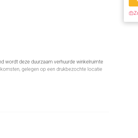
Z
nd wordt deze duurzaam verhuurde winkelruimte
inkomsten, gelegen op een drukbezochte locatie
d aanbod aan detailhandel en voorzieningen. De
stroom. De locatie is goed bereikbaar per auto
rgelegenheid.
el, dienstverlening, maatschappelijke