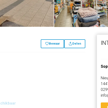
IN
Bewaar
Delen
Sop
Nieu
144
029
info
schikbaar