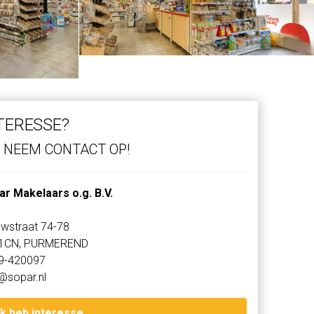
TERESSE?
NEEM CONTACT OP!
ar Makelaars o.g. B.V.
wstraat 74-78
1CN, PURMEREND
9-420097
@sopar.nl
Ik heb interesse