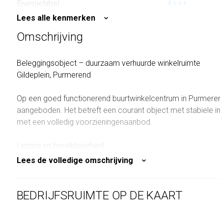
Energielabel
A+++
Lees alle kenmerken
Omschrijving
Beleggingsobject – duurzaam verhuurde winkelruimte
Gildeplein, Purmerend
Op een goed functionerend buurtwinkelcentrum in Purmere
aangeboden. Het betreft een courant object met stabiele 
met een volledig voorzieningenaanbod.
Ligging en bereikbaarheid:
Het Gildeplein is een wijkwinkelcentrum met een gevarieer
Lees de volledige omschrijving
wekelijkse warenmarkt zorgt voor een constante bezoekers
en openbaar vervoer en beschikt over ruime, gratis parkee
BEDRIJFSRUIMTE OP DE KAART
Kenmerken:
- bestemmingsplan: De Purmer 2016, gemengd 1 (detailhand