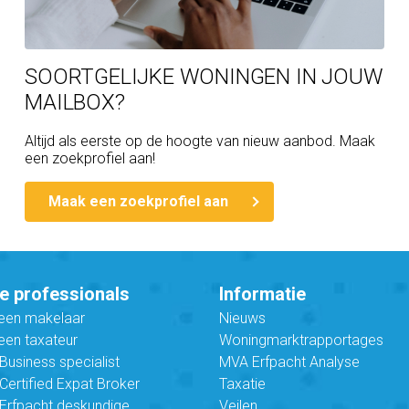
SOORTGELIJKE WONINGEN IN JOUW
MAILBOX?
Altijd als eerste op de hoogte van nieuw aanbod. Maak
een zoekprofiel aan!
Maak een zoekprofiel aan
e professionals
Informatie
 een makelaar
Nieuws
een taxateur
Woningmarktrapportages
usiness specialist
MVA Erfpacht Analyse
ertified Expat Broker
Taxatie
Erfpacht deskundige
Veilen