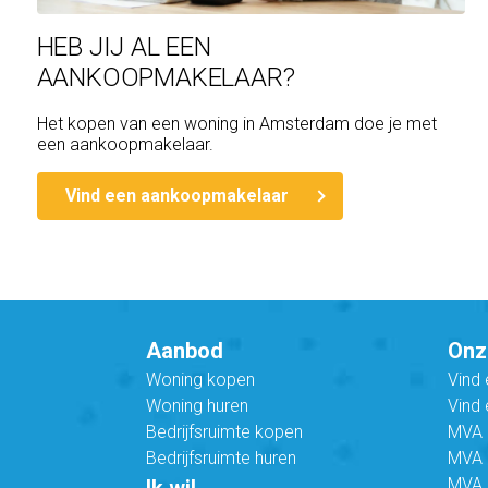
HEB JIJ AL EEN
AANKOOPMAKELAAR?
Het kopen van een woning in Amsterdam doe je met
een aankoopmakelaar.
Vind een aankoopmakelaar
Aanbod
Onz
Woning kopen
Vind
Woning huren
Vind 
Bedrijfsruimte kopen
MVA B
Bedrijfsruimte huren
MVA C
MVA 
Ik wil