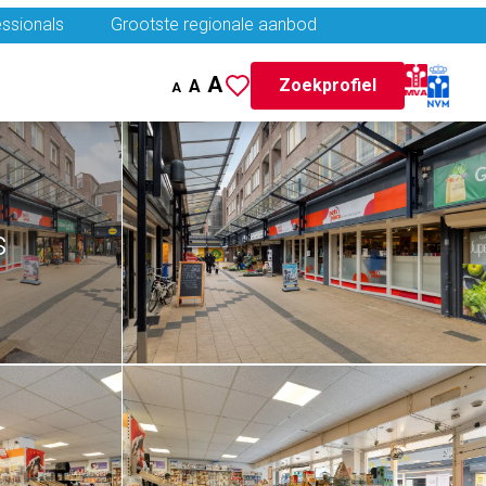
ssionals
Grootste regionale aanbod
A
Zoekprofiel
A
A
s