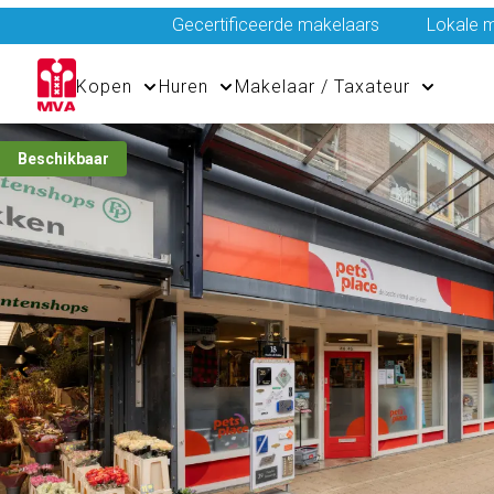
Gecertificeerde makelaars
Lokale m
Kopen
Huren
Makelaar / Taxateur
Beschikbaar