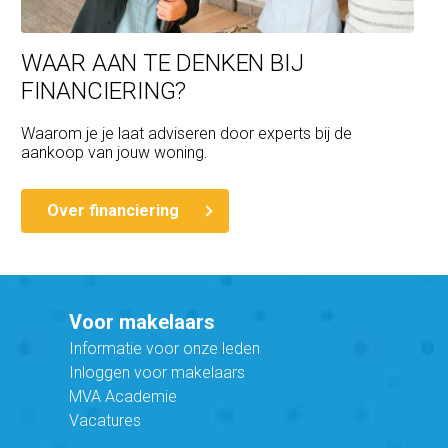
WAAR AAN TE DENKEN BIJ
FINANCIERING?
Waarom je je laat adviseren door experts bij de
aankoop van jouw woning.
Over financiering
Voor makelaars
Informatie voor onze leden
Inloggen voor makelaars
MVA Academie
Vacatures