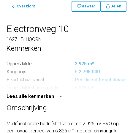
Overzicht
Bewaar
Delen
Electronweg 10
1627 LB, HOORN
Kenmerken
Oppervlakte
2.925 m²
Koopprijs
€ 2.795.000
Beschikbaar vanaf
Per direct beschikbaar
Oppervlakte buitenruimte
6.826 m²
Lees alle kenmerken
Omschrijving
Multifunctionele bedrijfshal van circa 2.925 m² BVO op
een royaal perceel van 6.826 m² met een omvangrijk