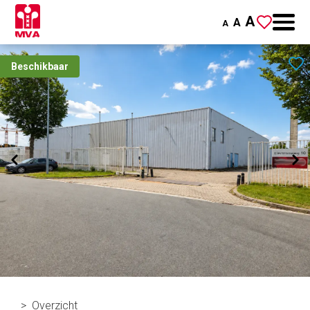
A
A
A
Beschikbaar
Overzicht