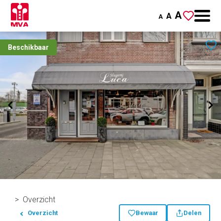
A
A
A
Beschikbaar
Overzicht
Overzicht
Bewaar
Delen