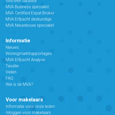
Vind een taxateur
eventuele onjuistheden.
MVA Business specialist
Slagerij wordt enkel samen verkocht met de
MVA Certified Expat Broker
bovenwoning.
MVA Erfpacht deskundige
Opleveringsdatum in overleg.
MVA Nieuwbouw specialist
Informatie
Nieuws
Woningmarktrapportages
MVA Erfpacht Analyse
Taxatie
Veilen
FAQ
Wie is de MVA?
Voor makelaars
Informatie voor onze leden
Inloggen voor makelaars