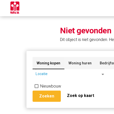
Niet gevonden
Dit object is niet gevonden. He
Woning kopen
Woning huren
Bedrijfs
arrow_drop_down
Locatie
Nieuwbouw
Zoek op kaart
Zoeken