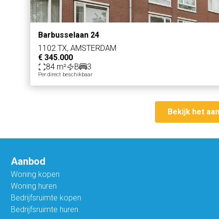
Barbusselaan 24
1102 TX, AMSTERDAM
€ 345.000
84 m²
B
3
Per direct beschikbaar
Bekijk het aa
Aanbod
Woning kopen
Woning huren
Bedrijfsruimte kopen
Bedrijfsruimte huren