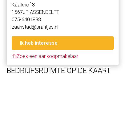
Kaaikhof 3
op uw klanten en bezoekers.
1567JP, ASSENDELFT
075-6401888
Ideale ligging: Gelegen in het ondernemende Wormerveer,
zaanstad@brantjes.nl
geniet u van de perfecte combinatie van rust en
bereikbaarheid. Op korte afstand vindt u diverse
voorzieningen zoals winkels, scholen en overige
Ik heb interesse
voorzieningen. Bovendien bent u binnen enkele minuten
Zoek een aankoopmakelaar
op de snelweg, waardoor steden als Amsterdam,
Alkmaar, Purmerend en Haarlem makkelijk bereikbaar zijn.
BEDRIJFSRUIMTE OP DE KAART
Indeling: Centrale entree/hal welke gedeeld is met de
bovengelegen woning, toegang tot royale kantoorruimte
met reproruimte en serverruimte, bergkast, hal met
garderobe en dubbele toiletten, spreekkamer,
privékantoor, kantine en opslagruimte.
Bedrijfsruimte met opslagmogelijkheid van ca 50 m2,
welke toegankelijk zijn middels een loopdeur en elektrisch