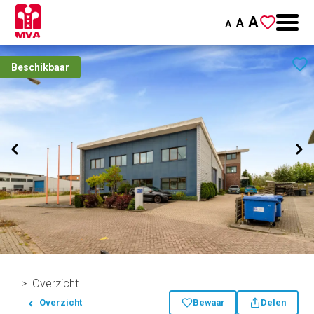
A
A
A
Beschikbaar
Overzicht
Overzicht
Bewaar
Delen