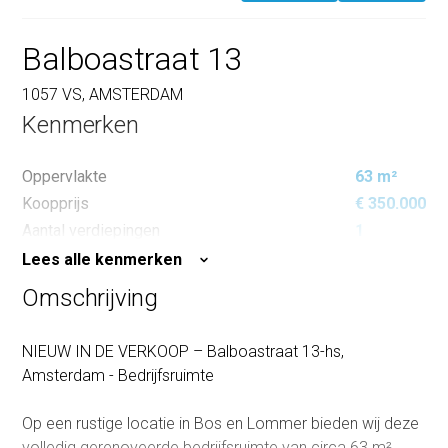
Balboastraat 13
1057 VS, AMSTERDAM
Kenmerken
Oppervlakte
63 m²
Koopprijs
€ 350.000
Aantal verdiepingen
1
Lees alle kenmerken
Omschrijving
NIEUW IN DE VERKOOP – Balboastraat 13-hs,
Amsterdam - Bedrijfsruimte
Op een rustige locatie in Bos en Lommer bieden wij deze
volledig gerenoveerde bedrijfsruimte van circa 63 m²