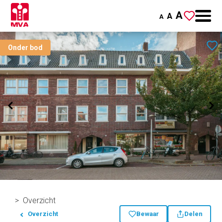
A
A
A
Onder bod
Overzicht
Overzicht
Bewaar
Delen