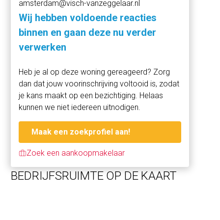
amsterdam@visch-vanzeggelaar.nl
andere:
Wij hebben voldoende reacties
- Dienstverlening (waaronder maatschappelijke functies)
binnen en gaan deze nu verder
- Kantoorruimte
verwerken
Dit maakt de locatie aantrekkelijk voor ondernemers die
een instapklare en moderne werkruimte zoeken.
Heb je al op deze woning gereageerd? Zorg
dan dat jouw voorinschrijving voltooid is, zodat
ERFPACHT
je kans maakt op een bezichtiging. Helaas
De erfpachtcanon bedraagt € 251,19 per jaar. Het huidige
kunnen we niet iedereen uitnodigen.
tijdvak loopt tot en met 30-06-2051. Algemene
Bepalingen 2000 zijn van toepassing.
Maak een zoekprofiel aan!
LIGGING
Zoek een aankoopmakelaar
De Balboastraat ligt centraal in Bos en Lommer, met
snelle verbindingen richting de A10 en het centrum. Op
BEDRIJFSRUIMTE OP DE KAART
loopafstand vind je diverse winkels, horeca,
sportfaciliteiten en goede OV-verbindingen. De buurt
ontwikkelt zich sterk en wordt steeds populairder bij
zowel bewoners als ondernemers.