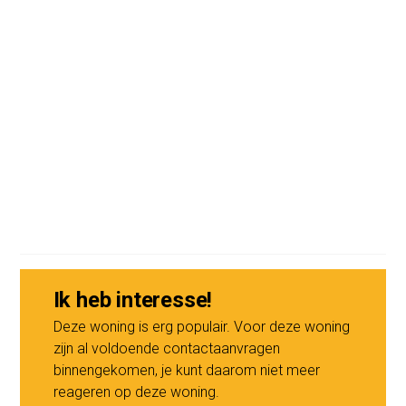
KENMERKEN
- Vraagprijs: € 350.000,- kosten koper
- Beschikbaar: per direct
- Circa 63 m² BVO
- Volledig gerenoveerd
- Uitgebreide keuken met inbouwapparatuur
- Bestemming Gemengd – 3
- Geschikt voor dienstverlening en kantoorruimte
- Canon € 251,19 per jaar, tijdvak t/m 30-06-2051,
AB2000
- Goede bereikbaarheid
- Notaris: Buma Algera notariaat te Amsterdam
Ik heb interesse!
Voor inlichtingen of het maken van een afspraak voor
Deze woning is erg populair. Voor deze woning
een bezichtiging:
zijn al voldoende contactaanvragen
binnengekomen, je kunt daarom niet meer
Visch & van Zeggelaar Amsterdam 020 - 20 91 911
reageren op deze woning.