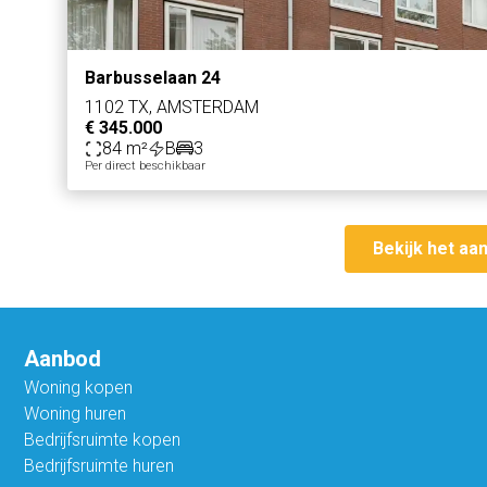
Barbusselaan 24
1102 TX, AMSTERDAM
€ 345.000
84 m²
B
3
Per direct beschikbaar
Bekijk het aa
Aanbod
Woning kopen
Woning huren
Bedrijfsruimte kopen
Bedrijfsruimte huren