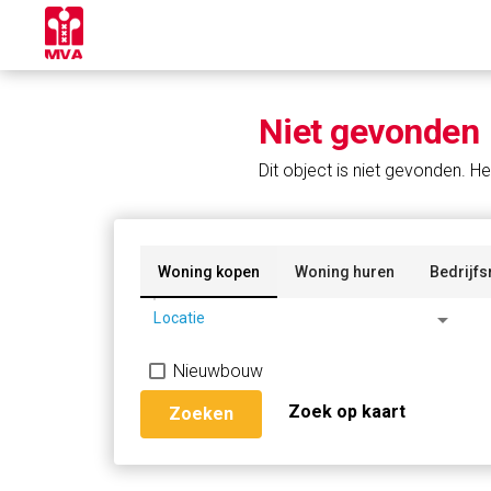
Niet gevonden
Dit object is niet gevonden. He
Woning kopen
Woning huren
Bedrijfs
arrow_drop_down
Locatie
Nieuwbouw
Zoek op kaart
Zoeken