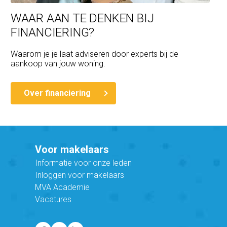
WAAR AAN TE DENKEN BIJ
FINANCIERING?
Waarom je je laat adviseren door experts bij de
aankoop van jouw woning.
Over financiering
Voor makelaars
Informatie voor onze leden
Inloggen voor makelaars
MVA Academie
Vacatures