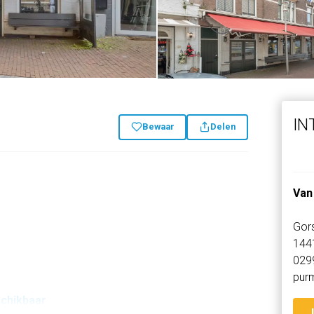
IN
Bewaar
Delen
Van
Gor
144
029
pur
schikbaar