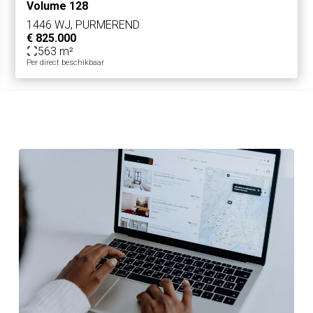
Volume 128
dingen wordt geen aansprakelijkheid aanvaard.
1446 WJ, PURMEREND
€ 825.000
563 m²
Per direct beschikbaar