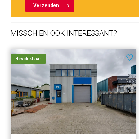
én commerciële potentie komen zelden op de markt.
Verzenden
Begane grond 84 m² / Guesthouse 31 m² / onder de trap 6 
MISSCHIEN OOK INTERESSANT?
Bruto vloeroppervlak woning 147 m² bvo / Bruto inhoud w
Gemeten volgens NEN 2580 meetrapport.
Beschikbaar
Het bied een scala aan mogelijkheden welke we graag in ov
plan van een architect aanwezig.
Geheel zal leeg en ontruimd en vrij van huur geleverd kunn
Vraagverkoop prijs 849.000,-
Overdracht kan snel plaats vinden, uiteraard na definitief a
Voorbehoud: Goedkeuring van de eigenaar/opdrachtgever.