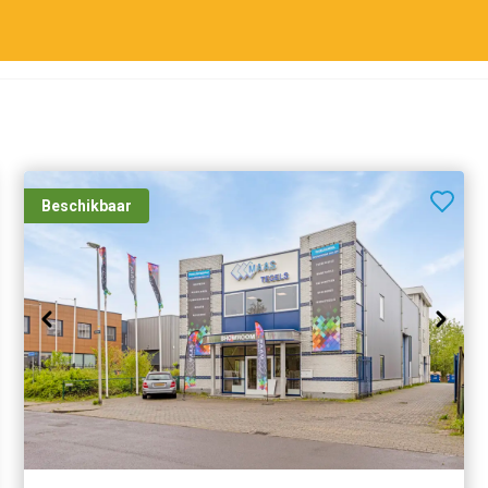
m² / Totaal 121 m² bvo.
oning 447,31 m3
Beschikbaar
erleg met elkaar bespreken, er is een uitgewerkt
en worden.
kkoord verkoper.