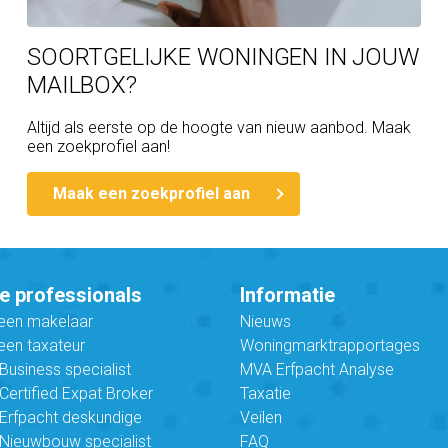
SOORTGELIJKE WONINGEN IN JOUW
MAILBOX?
Altijd als eerste op de hoogte van nieuw aanbod. Maak
een zoekprofiel aan!
Maak een zoekprofiel aan
e professionals
Informatie
 een makelaar
Nieuws
een taxateur
Woningmarktrapportages
usiness specialist
MVA Erfpacht Analyse
ertified Expat Broker
Taxatie
Erfpacht deskundige
Veilen
Nieuwbouw specialist
FAQ