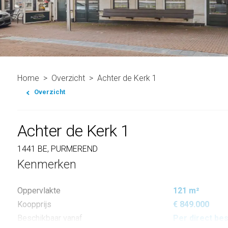
Home
Overzicht
Achter de Kerk 1
Overzicht
Achter de Kerk 1
1441 BE, PURMEREND
Kenmerken
Oppervlakte
121 m²
Koopprijs
€ 849.000
Beschikbaar vanaf
Per direct be