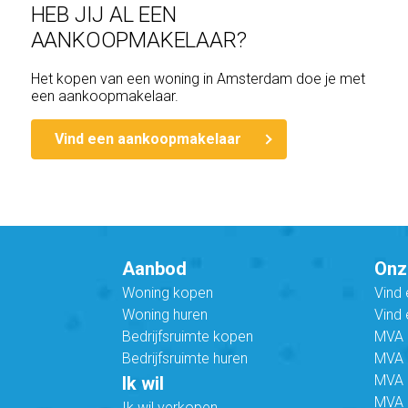
HEB JIJ AL EEN
AANKOOPMAKELAAR?
Het kopen van een woning in Amsterdam doe je met
een aankoopmakelaar.
Vind een aankoopmakelaar
Aanbod
Onz
Woning kopen
Vind
Woning huren
Vind 
Bedrijfsruimte kopen
MVA B
Bedrijfsruimte huren
MVA C
MVA 
Ik wil
MVA 
Ik wil verkopen