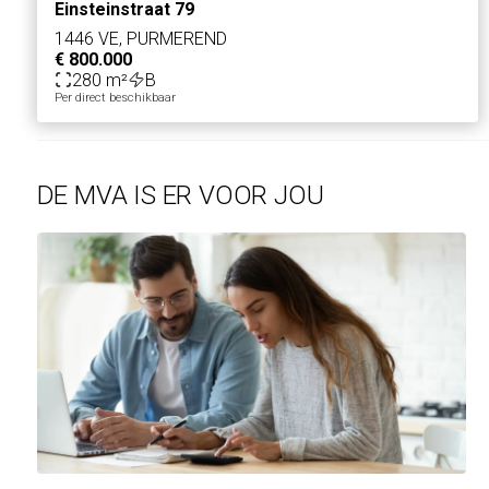
Einsteinstraat 79
Deze informatie is vrijblijvend. Omtrent gegevens en bevin
1446 VE, PURMEREND
€ 800.000
280 m²
B
Per direct beschikbaar
DE MVA IS ER VOOR JOU