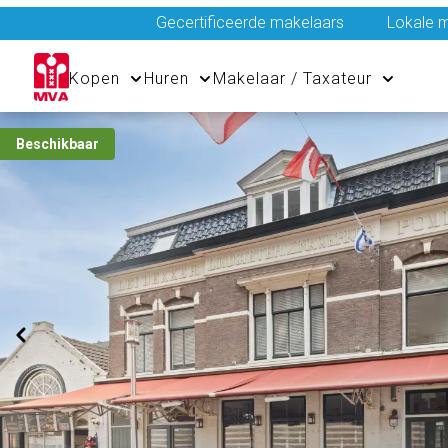
Gecertificeerde makelaars
Lokale m
Kopen
Huren
Makelaar / Taxateur
Beschikbaar