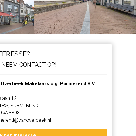
TERESSE?
NEEM CONTACT OP!
 Overbeek Makelaars o.g. Purmerend B.V.
slaan 12
1RG, PURMEREND
9-428898
merend@vanoverbeek.nl
Ik heb interesse