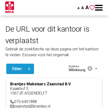
A
A
A
De URL voor dit kantoor is
verplaatst
Gebruik de zoekfunctie op deze pagina om het kantoor
te vinden. Excuses voor het ongemak.
Sorteren
cancel
arrow_drop_down
Filter
Willekeurig
Brantjes Makelaars Zaanstad B.V.
Kaaikhof 3
1567JP, ASSENDELFT
075-6401888
zaanstad@brantjes.nl