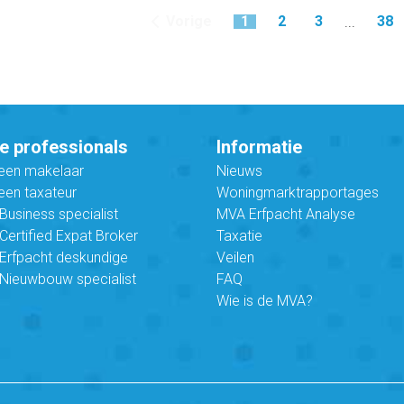
Vorige
1
2
3
38
...
e professionals
Informatie
 een makelaar
Nieuws
een taxateur
Woningmarktrapportages
usiness specialist
MVA Erfpacht Analyse
ertified Expat Broker
Taxatie
Erfpacht deskundige
Veilen
Nieuwbouw specialist
FAQ
Wie is de MVA?