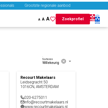
ssionals
Grootste regionale aanbod
A
Zoekprofiel
A
A
Sorteren
cancel
arrow_drop_down
Willekeurig
Recourt Makelaars
Leidsegracht 50
1016CN, AMSTERDAM
020-6275011
info@recourtmakelaars.nl
www.recourtmakelaars.nl