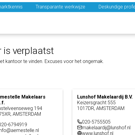
arktkennis
Transparante werkwijze
Deskundige profe
 is verplaatst
et kantoor te vinden. Excuses voor het ongemak.
mestelle Makelaars
Lunshof Makelaardij B.V.
.f.
Keizersgracht 555
stelveenseweg 194
1017DR, AMSTERDAM
75XR, AMSTERDAM
020-5755505
020-6794919
makelaardij@lunshof.nl
info@aemestelle.nl
www.lunshof.nl