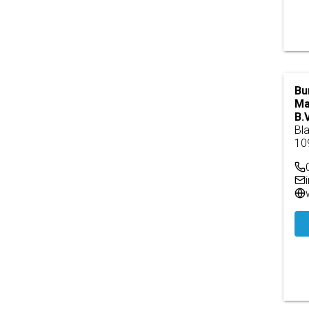
Bu
Ma
B.V
Bl
10