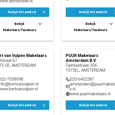
www.aemestelle.nl
Bekijk het aanbod
Bekijk het aanbod
Bekijk
Bekijk
Makelaars/Taxateurs
Makelaars/Taxateurs
rt van Vulpen Makelaars
PUUR Makelaars
lstraat 67
Amsterdam B.V.
75 SE, AMSTERDAM
Ceintuurbaan 356
1073EL, AMSTERDAM
020-7058998
020-6402387
info@bertvanvulpen.nl
amsterdam@puurmakela
www.bertvanvulpen.nl
s.nl
www.puurmakelaars.nl
Bekijk het aanbod
Bekijk het aanbod