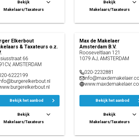
Bekijk
Bekijk
Makelaars/Taxateurs
Makelaars/Taxateurs
rger Elkerbout
Max de Makelaer
kelaars & Taxateurs o.z.
Amsterdam B.V.
.
Rooseveltlaan 121
asiusstraat 66
1079 AJ, AMSTERDAM
91CV, AMSTERDAM
020-2232881
020-6222199
info@maxdemakelaer.c
info@burgerelkerbout.nl
www.maxdemakelaer.c
www.burgerelkerbout.nl
Bekijk het aanbod
Bekijk het aanbod
Bekijk
Bekijk
Makelaars/Taxateurs
Makelaars/Taxateurs