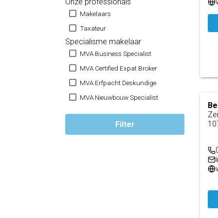
Onze professionals
Makelaars
Taxateur
Specialisme makelaar
MVA Business Specialist
MVA Certified Expat Broker
MVA Erfpacht Deskundige
MVA Nieuwbouw Specialist
Be
Zei
10
Filter