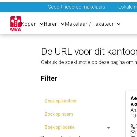
Gecertificeerde makelaars
Lokale m
Kopen
Huren
Makelaar / Taxateur
De URL voor dit kantoor
Gebruik de zoekfunctie op deze pagina om h
Filter
Ae
Zoek op kantoor
v.o
Am
Zoek op naam
10
arrow_drop_down
Zoek op locatie